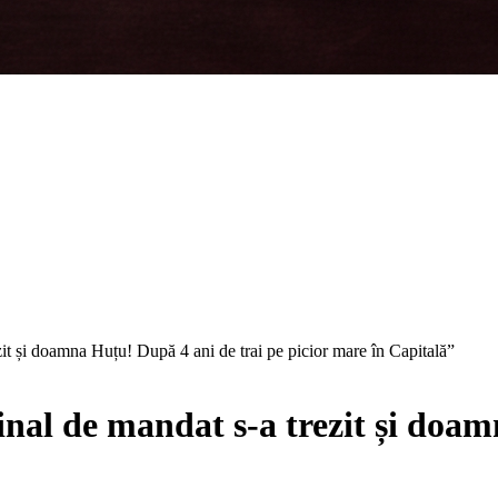
it și doamna Huțu! După 4 ani de trai pe picior mare în Capitală”
inal de mandat s-a trezit și doam