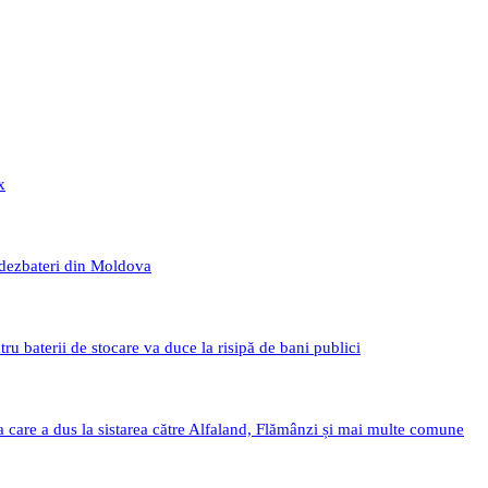
x
 dezbateri din Moldova
 baterii de stocare va duce la risipă de bani publici
a care a dus la sistarea către Alfaland, Flămânzi și mai multe comune