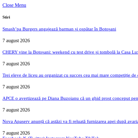
Close Menu
Stiri
Smash’pa Burgers angajează barman și ospătar în Botoșani
7 august 2026
CHERY vine la Botoșani: weekend cu test drive și tombolă la Casa Lu
7 august 2026
Trei eleve de liceu au organizat cu succes cea mai mare competiție de
7 august 2026
APCE o avertizează pe Diana Buzoianu că un ghid prost conceput pentru
7 august 2026
Nova Apaserv anunță că astăzi va fi reluată furnizarea apei după avari
7 august 2026