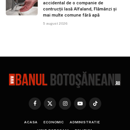
accidental de o companie de
contrucții lasă Alfaland, Flămânzi și
mai multe comune fără apă
5 august 2026
Facebook
X
Instagram
YouTube
TikTok
(Twitter)
ACASA
ECONOMIC
ADMINISTRATIE