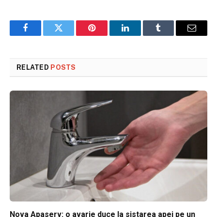
Facebook
Twitter
Pinterest
LinkedIn
Tumblr
Email
RELATED
POSTS
Nova Apaserv: o avarie duce la sistarea apei pe un