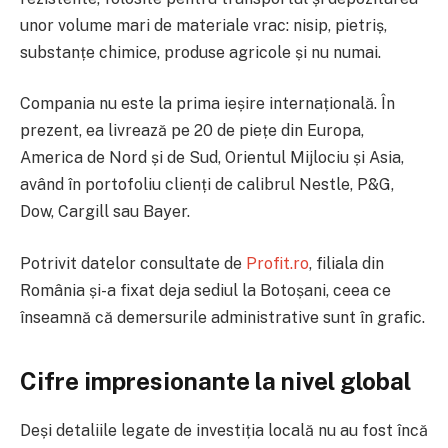
unor volume mari de materiale vrac: nisip, pietriș,
substanțe chimice, produse agricole și nu numai.
Compania nu este la prima ieșire internațională. În
prezent, ea livrează pe
20 de piețe
din Europa,
America de Nord și de Sud, Orientul Mijlociu și Asia,
având în portofoliu clienți de calibrul
Nestle, P&G,
Dow, Cargill sau Bayer
.
Potrivit datelor consultate de
Profit.ro
,
filiala din
România și-a fixat deja sediul la Botoșani, ceea ce
înseamnă că demersurile administrative sunt în grafic.
Cifre impresionante la nivel global
Deși detaliile legate de investiția locală nu au fost încă