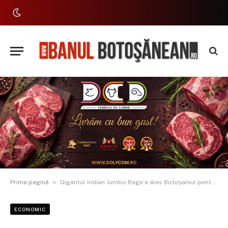
»
Prima pagină
Gigantul indian Jumbo Bags a ales Botoșaniul pentru a deschide o fabrică în Uniunea Europeană
ECONOMIC