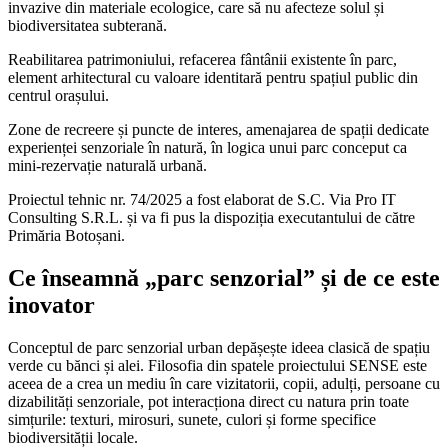
invazive din materiale ecologice, care să nu afecteze solul și
biodiversitatea subterană.
Reabilitarea patrimoniului, refacerea fântânii existente în parc,
element arhitectural cu valoare identitară pentru spațiul public din
centrul orașului.
Zone de recreere și puncte de interes, amenajarea de spații dedicate
experienței senzoriale în natură, în logica unui parc conceput ca
mini-rezervație naturală urbană.
Proiectul tehnic nr. 74/2025 a fost elaborat de S.C. Via Pro IT
Consulting S.R.L. și va fi pus la dispoziția executantului de către
Primăria Botoșani.
Ce înseamnă „parc senzorial” și de ce este
inovator
Conceptul de parc senzorial urban depășește ideea clasică de spațiu
verde cu bănci și alei. Filosofia din spatele proiectului SENSE este
aceea de a crea un mediu în care vizitatorii, copii, adulți, persoane cu
dizabilități senzoriale, pot interacționa direct cu natura prin toate
simțurile: texturi, mirosuri, sunete, culori și forme specifice
biodiversității locale.