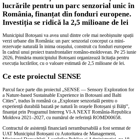
lucrările pentru un parc senzorial unic în
România, finanțat din fonduri europene.
Investiția se ridică la 2,5 milioane de lei
Municipiul Botoșani va avea unul dintre cele mai neobișnuite spații
verzi urbane din România: un parc senzorial conceput ca mini-
rezervație naturală în inima orașului, construit cu fonduri europene
în cadrul unui proiect transfrontalier româno-moldovean. Pe 25 iunie
2026, Primăria municipiului Botoșani organizează licitația pentru
execuția lucrărilor, cu o valoare estimată de 2,5 milioane de lei.
Ce este proiectul SENSE
Parcul face parte din proiectul „SENSE — Sensory Exploration for
a Nature-based Sustainable Experience in Botosani and Balti
Cities”, tradus în română ca „Explorare senzorială pentru o
experiență durabilă bazată pe natură în orașele Botoșani și Bălți”,
finanțat prin Programul Interreg VI-A NEXT România-Republica
Moldova 2021–2027, cu numărul de referință ROMD00658.
Contractul de asistență financiară nerambursabilă a fost semnat de
UAT Municipiul Botoșani cu Autoritatea de Management,