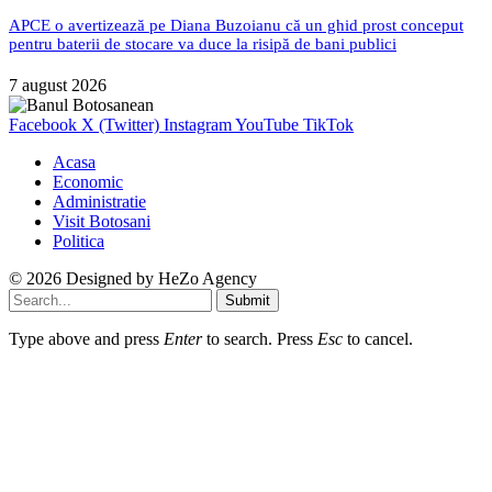
APCE o avertizează pe Diana Buzoianu că un ghid prost conceput
pentru baterii de stocare va duce la risipă de bani publici
7 august 2026
Facebook
X (Twitter)
Instagram
YouTube
TikTok
Acasa
Economic
Administratie
Visit Botosani
Politica
© 2026 Designed by
HeZo Agency
Submit
Type above and press
Enter
to search. Press
Esc
to cancel.