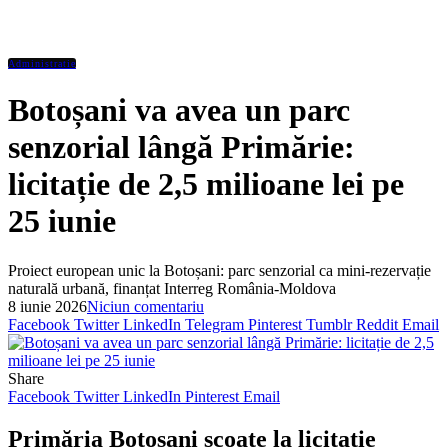
Administratie
Botoșani va avea un parc
senzorial lângă Primărie:
licitație de 2,5 milioane lei pe
25 iunie
Proiect european unic la Botoșani: parc senzorial ca mini-rezervație
naturală urbană, finanțat Interreg România-Moldova
8 iunie 2026
Niciun comentariu
Facebook
Twitter
LinkedIn
Telegram
Pinterest
Tumblr
Reddit
Email
Share
Facebook
Twitter
LinkedIn
Pinterest
Email
Primăria Botoșani scoate la licitație