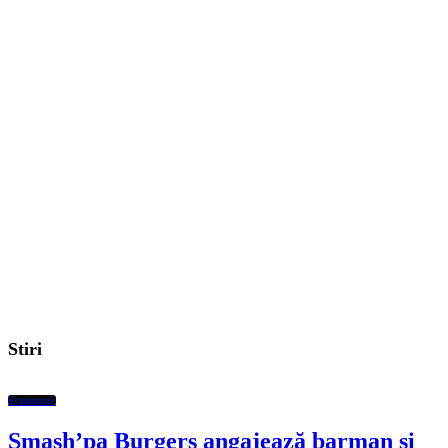
Stiri
Economic
Smash’pa Burgers angajează barman și