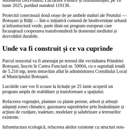
Ministerul Dezvoltării, Lucrărilor Publice și Administrației, pe 18
iunie 2025, purtând numărul 119136.
Proiectul conectează două orașe de pe ambele maluri ale Prutului —
Botoșani și Bălți — într-o inițiativă comună de biodiversitate urbană
și infrastructură verde, parte dintr-un program european care
încurajează cooperarea transfrontalieră în domeniul mediului și
dezvoltării durabile.
Unde va fi construit și ce va cuprinde
Parcul senzorial va fi amenajat pe terenul din vecinătatea Primăriei
Botoșani, înscris în Cartea Funciară nr. 50004, cu o suprafață totală
de 5.210 mp, teren intravilan aflat în administrarea Consiliului Local
al Municipiului Botoșani.
Lucrările care vor fi scoase la licitație pe 25 iunie acoperă un
program amplu de reabilitare și transformare a spațiului:
Refacerea vegetației, plantare cu plante perene, arbori și arbuști
adaptați zonei climatice, gazonarea suprafețelor prin însămânțare și
acțiuni de curățare, toaletare, modelare și salubrizare a terenurilor
existente.
Infrastructura ecologică, refacerea aleilor existente cu structuri non-