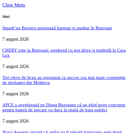
Close Menu
Stiri
Smash’pa Burgers angajează barman și ospătar în Botoșani
7 august 2026
CHERY vine la Botoșani: weekend cu test drive și tombolă la Casa
Lux
7 august 2026
Trei eleve de liceu au organizat cu succes cea mai mare competiție
de dezbateri din Moldova
7 august 2026
APCE o avertizează pe Diana Buzoianu că un ghid prost conceput
pentru baterii de stocare va duce la risipă de bani publici
7 august 2026
Nova Apaserv anunță că astăzi va fi reluată furnizarea apei după