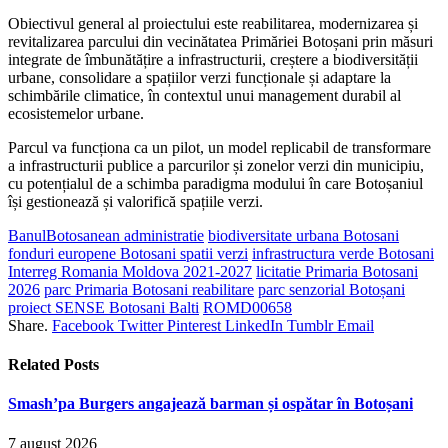
Obiectivul general al proiectului este reabilitarea, modernizarea și
revitalizarea parcului din vecinătatea Primăriei Botoșani prin măsuri
integrate de îmbunătățire a infrastructurii, creștere a biodiversității
urbane, consolidare a spațiilor verzi funcționale și adaptare la
schimbările climatice, în contextul unui management durabil al
ecosistemelor urbane.
Parcul va funcționa ca un pilot, un model replicabil de transformare
a infrastructurii publice a parcurilor și zonelor verzi din municipiu,
cu potențialul de a schimba paradigma modului în care Botoșaniul
își gestionează și valorifică spațiile verzi.
BanulBotosanean administratie
biodiversitate urbana Botosani
fonduri europene Botosani spatii verzi
infrastructura verde Botosani
Interreg Romania Moldova 2021-2027
licitatie Primaria Botosani
2026
parc Primaria Botosani reabilitare
parc senzorial Botoșani
proiect SENSE Botosani Balti
ROMD00658
Share.
Facebook
Twitter
Pinterest
LinkedIn
Tumblr
Email
Related
Posts
Smash’pa Burgers angajează barman și ospătar în Botoșani
7 august 2026