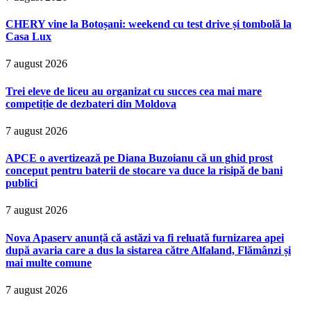
CHERY vine la Botoșani: weekend cu test drive și tombolă la
Casa Lux
7 august 2026
Trei eleve de liceu au organizat cu succes cea mai mare
competiție de dezbateri din Moldova
7 august 2026
APCE o avertizează pe Diana Buzoianu că un ghid prost
conceput pentru baterii de stocare va duce la risipă de bani
publici
7 august 2026
Nova Apaserv anunță că astăzi va fi reluată furnizarea apei
după avaria care a dus la sistarea către Alfaland, Flămânzi și
mai multe comune
7 august 2026