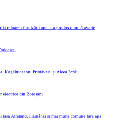
r la reluarea furnizării apei s-a produs o nouă avarie
 Onicescu
a, Kogălniceanu, Primăverii și Aleea Școlii
r electrice din Botoșani
i lasă Alfaland, Flămânzi și mai multe comune fără apă