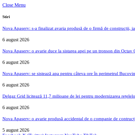
Close Menu
Stiri
Nova Apaserv: s-a finalizat avaria produsă de o firmă de construcții, ia
6 august 2026
Nova Apaserv: o avarie duce la sistarea apei pe un tronson din Octav
6 august 2026
Nova Apaserv: se sistează apa pentru câteva ore în perimetrul Bucovin
6 august 2026
Delgaz Grid licitează 11,7 milioane de lei pentru modernizarea rețelelo
6 august 2026
Nova Apaserv: o avarie produsă accidental de o companie de contrucți
5 august 2026