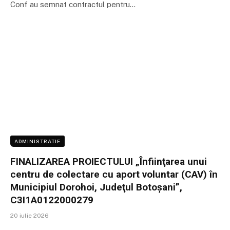
Conf au semnat contractul pentru…
ADMINISTRATIE
FINALIZAREA PROIECTULUI „Înfiinţarea unui
centru de colectare cu aport voluntar (CAV) în
Municipiul Dorohoi, Judeţul Botoşani”,
C3I1A0122000279
20 iulie 2026