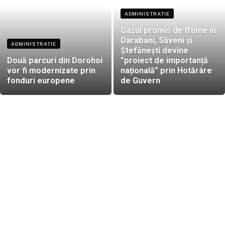
ADMINISTRATIE
Gazul promis de Iftime în
Darabani, Săveni și
ADMINISTRATIE
Ștefănești devine
Două parcuri din Dorohoi
”proiect de importanță
vor fi modernizate prin
națională” prin Hotărâre
fonduri europene
de Guvern