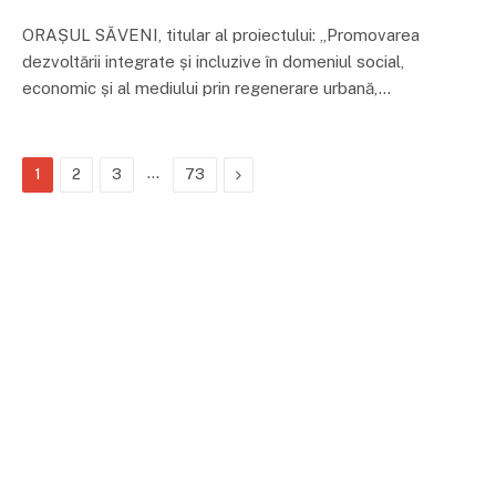
ORAȘUL SĂVENI, titular al proiectului: „Promovarea
dezvoltării integrate și incluzive în domeniul social,
economic și al mediului prin regenerare urbană,…
…
Next
1
2
3
73