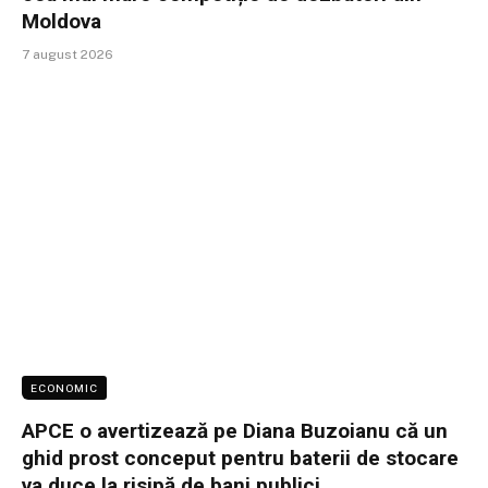
Moldova
7 august 2026
ECONOMIC
APCE o avertizează pe Diana Buzoianu că un
ghid prost conceput pentru baterii de stocare
va duce la risipă de bani publici