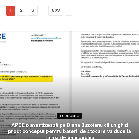
…
Next
1
2
3
503
ECONOMIC
APCE o avertizează pe Diana Buzoianu că un ghid
prost conceput pentru baterii de stocare va duce la
risipă de bani publici