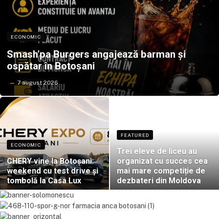
ECONOMIC
Smash’pa Burgers angajează barman și
ospătar în Botoșani
7 august 2026
FEATURED
ECONOMIC
Trei eleve de liceu au
CHERY vine la Botoșani:
organizat cu succes cea
weekend cu test drive și
mai mare competiție de
tombolă la Casa Lux
dezbateri din Moldova