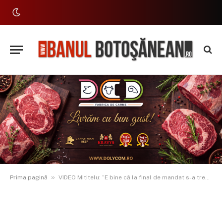
»
Prima pagină
VIDEO Mititelu: ”E bine că la final de mandat s-a trezit și doamna Huțu! După 4 ani de trai pe picior mare în Capitală”