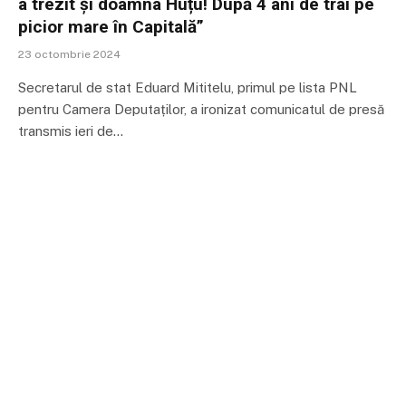
a trezit și doamna Huțu! După 4 ani de trai pe
picior mare în Capitală”
23 octombrie 2024
Secretarul de stat Eduard Mititelu, primul pe lista PNL
pentru Camera Deputaților, a ironizat comunicatul de presă
transmis ieri de…