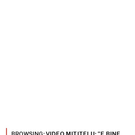
BROWSING:
VIDEO MITITELU: ”E BINE