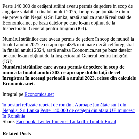
Peste 140.000 de cetăţeni străini aveau permis de şedere în scop de
angajare valabil la finalul anului 2025, iar aproape jumătate dintre
eie provin din Nepal şi Sri Lanka, arată analiza anuală realizată de
Economica.net pe baza datelor pe care le-am obţinut de la
Inspectoratul General pentru Imigrări (IGI).
Numărul străinilor care aveau permis de şedere în scop de muncă la
finalul anului 2025 e cu aproape 48% mai mare decât cel înregistrat
la finalul anului 2024, arată analiza Economica.net pe baza datelor
pe care le-am obţinut de la Inspectoratul General pentru Imigrări
(IGI).
Numărul străinilor care aveau permis de şedere în scop de
muncă la finalul anului 2025 e aproape dublu faţă de cel
înregistrat în aceeaşi perioadă a anului 2023, reiese din calculele
Economica.net.
Integral pe
Economica.net
în posturi refuzate repetat de români. Aproape jumătate sunt din
Nepal şi Sri Lanka
Peste 140.000 de cetăţeni din afara UE muncesc
în România
Share.
Facebook
Twitter
Pinterest
LinkedIn
Tumblr
Email
Related
Posts