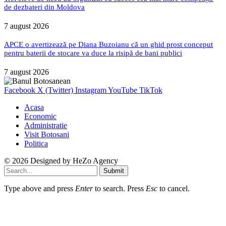
de dezbateri din Moldova
7 august 2026
APCE o avertizează pe Diana Buzoianu că un ghid prost conceput
pentru baterii de stocare va duce la risipă de bani publici
7 august 2026
Facebook
X (Twitter)
Instagram
YouTube
TikTok
Acasa
Economic
Administratie
Visit Botosani
Politica
© 2026 Designed by
HeZo Agency
Submit
Type above and press
Enter
to search. Press
Esc
to cancel.