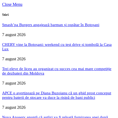
Close Menu
Stiri
Smash’pa Burgers angajează barman și ospătar în Botoșani
7 august 2026
CHERY vine la Botoșani: weekend cu test drive și tombolă la Casa
Lux
7 august 2026
Trei eleve de liceu au organizat cu succes cea mai mare competiție
de dezbateri din Moldova
7 august 2026
APCE o avertizează pe Diana Buzoianu că un ghid prost conceput
pentru baterii de stocare va duce la risipă de bani publici
7 august 2026
Nova Apaserv anunță că astăzi va fi reluată furnizarea apei după