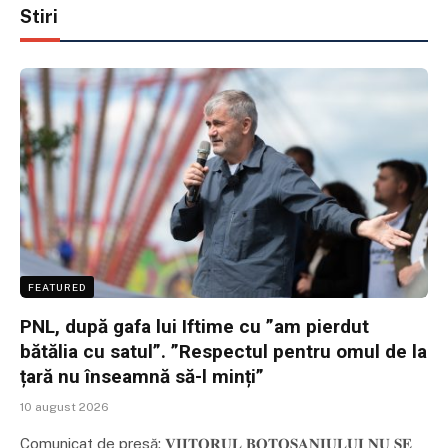
Stiri
FEATURED
PNL, după gafa lui Iftime cu ”am pierdut
bătălia cu satul”. ”Respectul pentru omul de la
țară nu înseamnă să-l minți”
10 august 2026
Comunicat de presă: 𝐕𝐈𝐈𝐓𝐎𝐑𝐔𝐋 𝐁𝐎𝐓𝐎𝐒̦𝐀𝐍𝐈𝐔𝐋𝐔𝐈 𝐍𝐔 𝐒𝐄