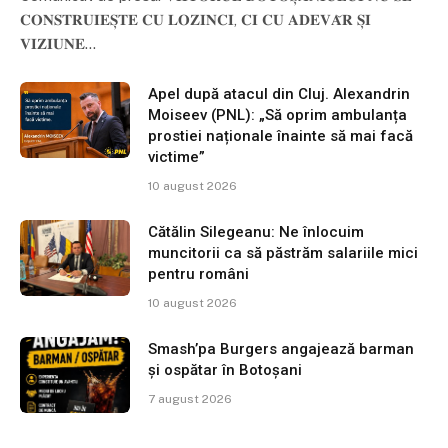
𝐂𝐎𝐍𝐒𝐓𝐑𝐔𝐈𝐄𝐒̦𝐓𝐄 𝐂𝐔 𝐋𝐎𝐙𝐈𝐍𝐂𝐈, 𝐂𝐈 𝐂𝐔 𝐀𝐃𝐄𝐕𝐀̆𝐑 𝐒̦𝐈
𝐕𝐈𝐙𝐈𝐔𝐍𝐄…
Apel după atacul din Cluj. Alexandrin
Moiseev (PNL): „Să oprim ambulanța
prostiei naționale înainte să mai facă
victime”
10 august 2026
Cătălin Silegeanu: Ne înlocuim
muncitorii ca să păstrăm salariile mici
pentru români
10 august 2026
Smash’pa Burgers angajează barman
și ospătar în Botoșani
7 august 2026