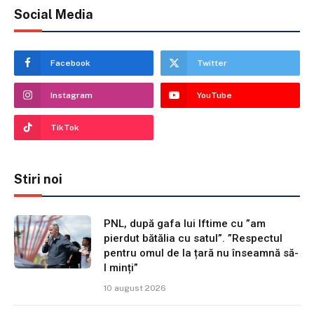
Social Media
Facebook
Twitter
Instagram
YouTube
TikTok
Stiri noi
PNL, după gafa lui Iftime cu ”am
pierdut bătălia cu satul”. ”Respectul
pentru omul de la țară nu înseamnă să-
l minți”
10 august 2026