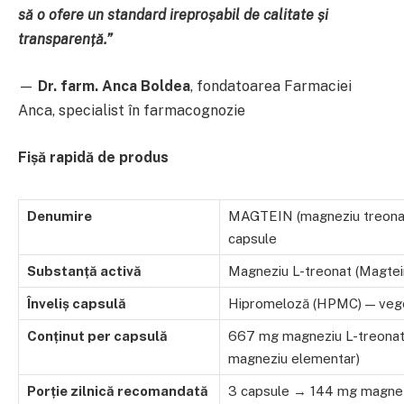
să o ofere un standard ireproșabil de calitate și
transparență.”
—
Dr. farm. Anca Boldea
, fondatoarea Farmaciei
Anca, specialist în farmacognozie
Fișă rapidă de produs
Denumire
MAGTEIN (magneziu treonat)
capsule
Substanță activă
Magneziu L-treonat (Magtei
Înveliș capsulă
Hipromeloză (HPMC) — vege
Conținut per capsulă
667 mg magneziu L-treonat
magneziu elementar)
Porție zilnică recomandată
3 capsule → 144 mg magnez