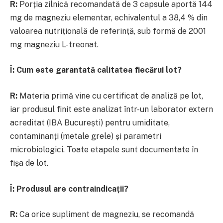
R:
Porția zilnică recomandată de 3 capsule aportă 144
mg de magneziu elementar, echivalentul a 38,4 % din
valoarea nutrițională de referință, sub formă de 2001
mg magneziu L-treonat.
Î:
Cum este garantată calitatea fiecărui lot?
R:
Materia primă vine cu certificat de analiză pe lot,
iar produsul finit este analizat într-un laborator extern
acreditat (IBA București) pentru umiditate,
contaminanți (metale grele) și parametri
microbiologici. Toate etapele sunt documentate în
fișa de lot.
Î:
Produsul are contraindicații?
R:
Ca orice supliment de magneziu, se recomandă