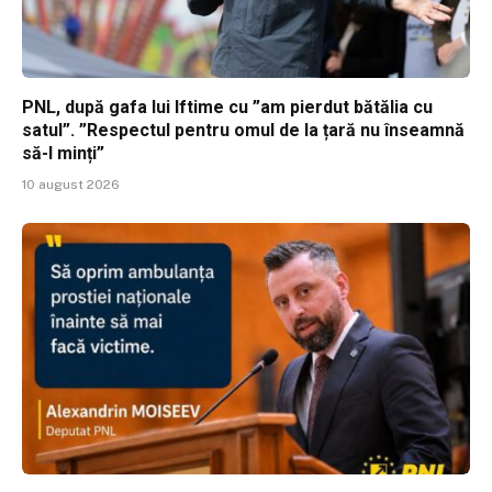
PNL, după gafa lui Iftime cu ”am pierdut bătălia cu
satul”. ”Respectul pentru omul de la țară nu înseamnă
să-l minți”
10 august 2026