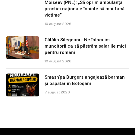
Moiseev (PNL): „Să oprim ambulanța
prostiei naționale înainte să mai facă
victime”
10 august 2026
Cătălin Silegeanu: Ne înlocuim
muncitorii ca să păstrăm salariile mici
pentru români
10 august 2026
Smash’pa Burgers angajează barman
și ospătar în Botoșani
7 august 2026