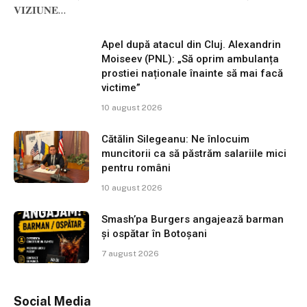
𝐕𝐈𝐙𝐈𝐔𝐍𝐄…
Apel după atacul din Cluj. Alexandrin
Moiseev (PNL): „Să oprim ambulanța
prostiei naționale înainte să mai facă
victime”
10 august 2026
Cătălin Silegeanu: Ne înlocuim
muncitorii ca să păstrăm salariile mici
pentru români
10 august 2026
Smash’pa Burgers angajează barman
și ospătar în Botoșani
7 august 2026
Social Media