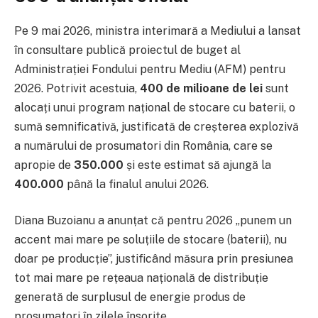
Pe 9 mai 2026, ministra interimară a Mediului a lansat
în consultare publică proiectul de buget al
Administrației Fondului pentru Mediu (AFM) pentru
2026. Potrivit acestuia,
400 de milioane de lei
sunt
alocați unui program național de stocare cu baterii, o
sumă semnificativă, justificată de creșterea explozivă
a numărului de prosumatori din România, care se
apropie de
350.000
și este estimat să ajungă la
400.000
până la finalul anului 2026.
Diana Buzoianu a anunțat că pentru 2026 „punem un
accent mai mare pe soluțiile de stocare (baterii), nu
doar pe producție”, justificând măsura prin presiunea
tot mai mare pe rețeaua națională de distribuție
generată de surplusul de energie produs de
prosumatori în zilele însorite.