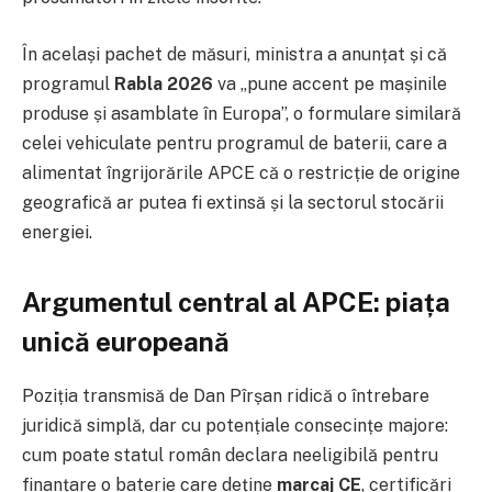
În același pachet de măsuri, ministra a anunțat și că
programul
Rabla 2026
va „pune accent pe mașinile
produse și asamblate în Europa”, o formulare similară
celei vehiculate pentru programul de baterii, care a
alimentat îngrijorările APCE că o restricție de origine
geografică ar putea fi extinsă și la sectorul stocării
energiei.
Argumentul central al APCE: piața
unică europeană
Poziția transmisă de Dan Pîrșan ridică o întrebare
juridică simplă, dar cu potențiale consecințe majore:
cum poate statul român declara neeligibilă pentru
finanțare o baterie care deține
marcaj CE
, certificări