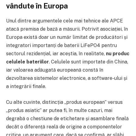
vândute în Europa
Unul dintre argumentele cele mai tehnice ale APCE
atacă premisa de bază a măsurii. Potrivit asociației, în
Europa există doar un număr limitat de producători și
integratori importanți de baterii LiFePO4 pentru
sectorul rezidențial, iar aceștia, în realitate,
nu produc
celulele bateriilor
. Celulele sunt importate din China,
iar valoarea adăugată europeană constă în
dezvoltarea sistemelor electronice, a software-ului și
a integrării finale.
Cu alte cuvinte, distincția „produs european” versus
„produs asiatic” ar putea fi, în multe cazuri, mai
degrabă o chestiune de etichetare și asamblare finală
decât o diferență reală de origine a componentelor
critice, un argument care, dacă se confirmă, ar slăbi