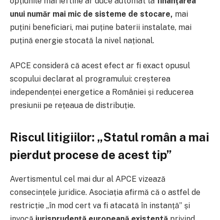
opțiunile mai ieftine ar duce automat la
finanțarea
unui număr mai mic de sisteme de stocare,
mai
puțini beneficiari, mai puține baterii instalate, mai
puțină energie stocată la nivel național.
APCE consideră că acest efect ar fi exact opusul
scopului declarat al programului: creșterea
independenței energetice a României și reducerea
presiunii pe rețeaua de distribuție.
Riscul litigiilor: „Statul român a mai
pierdut procese de acest tip”
Avertismentul cel mai dur al APCE vizează
consecințele juridice. Asociația afirmă că o astfel de
restricție „în mod cert va fi atacată în instanță” și
invocă
jurisprudență europeană existentă
privind