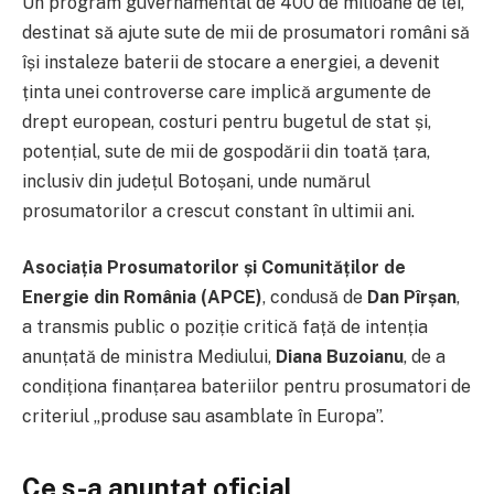
Un program guvernamental de 400 de milioane de lei,
destinat să ajute sute de mii de prosumatori români să
își instaleze baterii de stocare a energiei, a devenit
ținta unei controverse care implică argumente de
drept european, costuri pentru bugetul de stat și,
potențial, sute de mii de gospodării din toată țara,
inclusiv din județul Botoșani, unde numărul
prosumatorilor a crescut constant în ultimii ani.
Asociația Prosumatorilor și Comunităților de
Energie din România (APCE)
, condusă de
Dan Pîrșan
,
a transmis public o poziție critică față de intenția
anunțată de ministra Mediului,
Diana Buzoianu
, de a
condiționa finanțarea bateriilor pentru prosumatori de
criteriul „produse sau asamblate în Europa”.
Ce s-a anunțat oficial