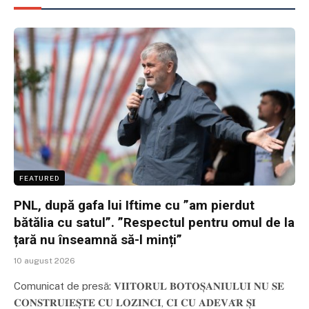
FEATURED
PNL, după gafa lui Iftime cu ”am pierdut
bătălia cu satul”. ”Respectul pentru omul de la
țară nu înseamnă să-l minți”
10 august 2026
Comunicat de presă: 𝐕𝐈𝐈𝐓𝐎𝐑𝐔𝐋 𝐁𝐎𝐓𝐎𝐒̦𝐀𝐍𝐈𝐔𝐋𝐔𝐈 𝐍𝐔 𝐒𝐄
𝐂𝐎𝐍𝐒𝐓𝐑𝐔𝐈𝐄𝐒̦𝐓𝐄 𝐂𝐔 𝐋𝐎𝐙𝐈𝐍𝐂𝐈, 𝐂𝐈 𝐂𝐔 𝐀𝐃𝐄𝐕𝐀̆𝐑 𝐒̦𝐈