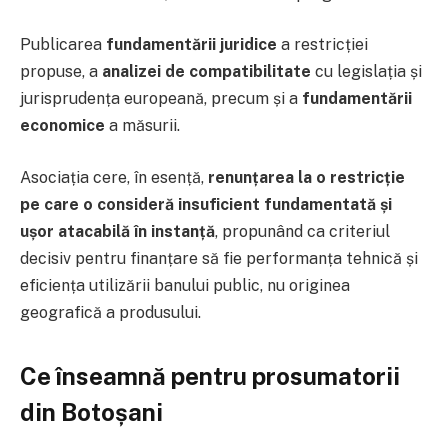
Publicarea
fundamentării juridice
a restricției
propuse, a
analizei de compatibilitate
cu legislația și
jurisprudența europeană, precum și a
fundamentării
economice
a măsurii.
Asociația cere, în esență,
renunțarea la o restricție
pe care o consideră insuficient fundamentată și
ușor atacabilă în instanță
, propunând ca criteriul
decisiv pentru finanțare să fie performanța tehnică și
eficiența utilizării banului public, nu originea
geografică a produsului.
Ce înseamnă pentru prosumatorii
din Botoșani