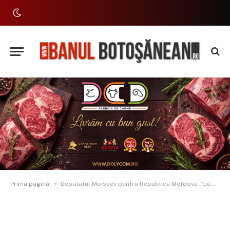
»
Prima pagină
Deputatul Moiseev pentru Republica Moldova: ”Lumina vine din România. Din Rusia vine foamete, moartea, deportări, durere și suferință”