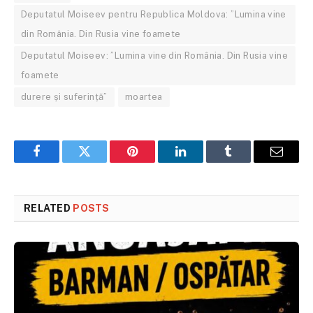
Deputatul Moiseev pentru Republica Moldova: ”Lumina vine
din România. Din Rusia vine foamete
Deputatul Moiseev: ”Lumina vine din România. Din Rusia vine
foamete
durere și suferință”
moartea
Facebook
Twitter
Pinterest
LinkedIn
Tumblr
Email
RELATED
POSTS