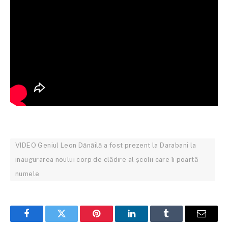
VIDEO Geniul Leon Dănăilă a fost prezent la Darabani la
inaugurarea noului corp de clădire al școlii care îi poartă
numele
Facebook
Twitter
Pinterest
LinkedIn
Tumblr
Email