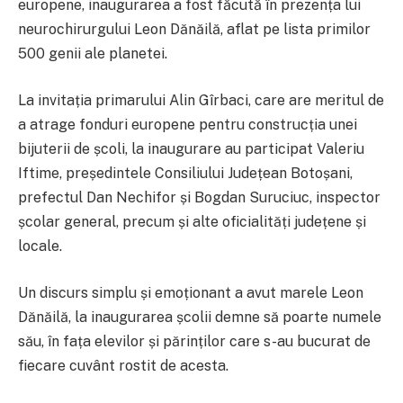
europene, inaugurarea a fost făcută în prezența lui
neurochirurgului Leon Dănăilă, aflat pe lista primilor
500 genii ale planetei.
La invitația primarului Alin Gîrbaci, care are meritul de
a atrage fonduri europene pentru construcția unei
bijuterii de școli, la inaugurare au participat Valeriu
Iftime, președintele Consiliului Județean Botoșani,
prefectul Dan Nechifor și Bogdan Suruciuc, inspector
școlar general, precum și alte oficialități județene și
locale.
Un discurs simplu și emoționant a avut marele Leon
Dănăilă, la inaugurarea școlii demne să poarte numele
său, în fața elevilor și părinților care s-au bucurat de
fiecare cuvânt rostit de acesta.