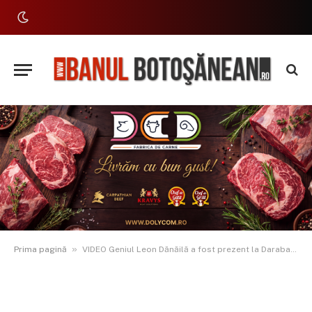
»
Prima pagină
VIDEO Geniul Leon Dănăilă a fost prezent la Darabani la inaugurarea noului corp de clădire al școlii care îi poartă numele