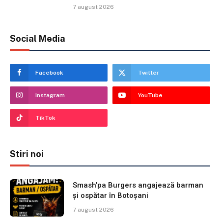
7 august 2026
Social Media
Facebook
Twitter
Instagram
YouTube
TikTok
Stiri noi
Smash’pa Burgers angajează barman
și ospătar în Botoșani
7 august 2026