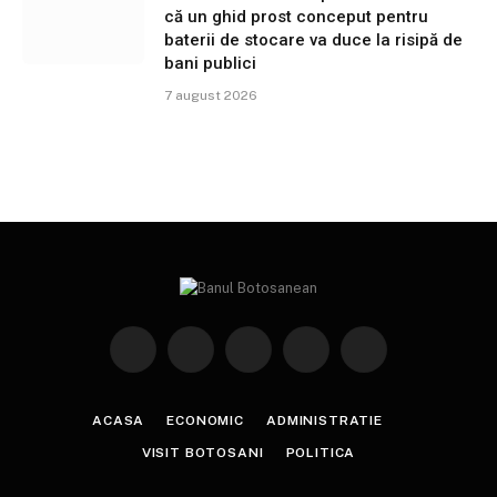
că un ghid prost conceput pentru
baterii de stocare va duce la risipă de
bani publici
7 august 2026
Facebook
X
Instagram
YouTube
TikTok
(Twitter)
ACASA
ECONOMIC
ADMINISTRATIE
VISIT BOTOSANI
POLITICA