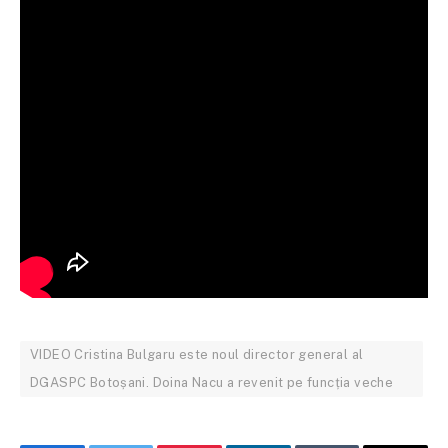
VIDEO Cristina Bulgaru este noul director general al
DGASPC Botoșani. Doina Nacu a revenit pe funcția veche