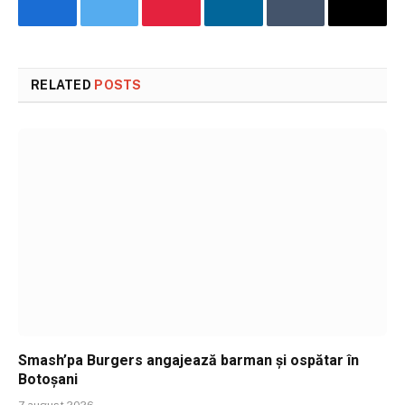
Facebook
Twitter
Pinterest
LinkedIn
Tumblr
Email
RELATED
POSTS
Smash’pa Burgers angajează barman și ospătar în
Botoșani
7 august 2026