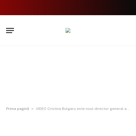
»
Prima pagină
VIDEO Cristina Bulgaru este noul director general al DGASPC Botoșani. Doina Nacu a revenit pe funcția veche