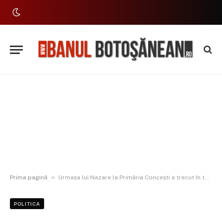
»
Prima pagină
Urmașa lui Nazare la Primăria Concești a trecut în tabăra lui Iftime la PNL
POLITICA