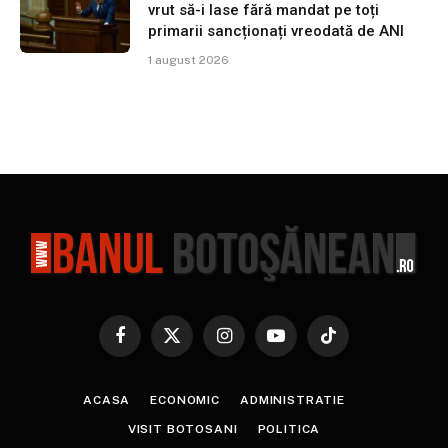
vrut să-i lase fără mandat pe toți
primarii sancționați vreodată de ANI
1 august 2026
Facebook
X
Instagram
YouTube
TikTok
(Twitter)
ACASA
ECONOMIC
ADMINISTRATIE
VISIT BOTOSANI
POLITICA