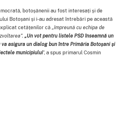
emocrată, botoșănenii au fost interesați și de
ului Botoșani și i-au adresat întrebări pe această
explicat cetățenilor că
„împreună cu echipa de
zvoltarea”.
„Un vot pentru listele PSD înseamnă un
va asigura un dialog bun între Primăria Botoșani și
iectele municipiului
”, a spus primarul Cosmin