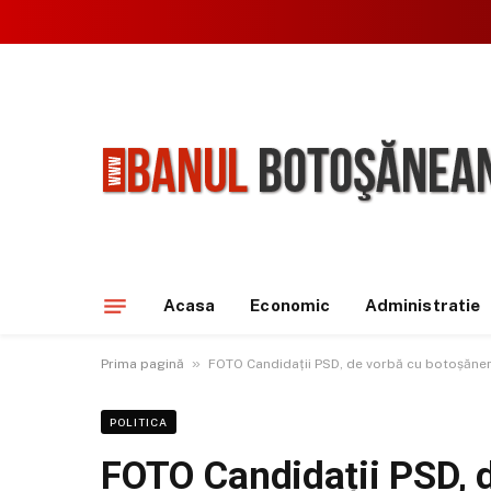
Acasa
Economic
Administratie
»
Prima pagină
FOTO Candidații PSD, de vorbă cu botoșănen
POLITICA
FOTO Candidații PSD, 