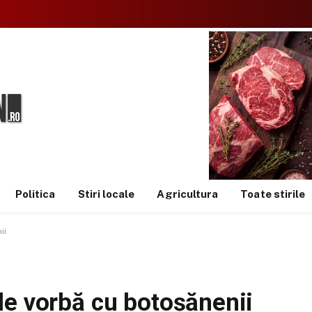
Politica
Stiri locale
Agricultura
Toate stirile
ii
de vorbă cu botoșănenii