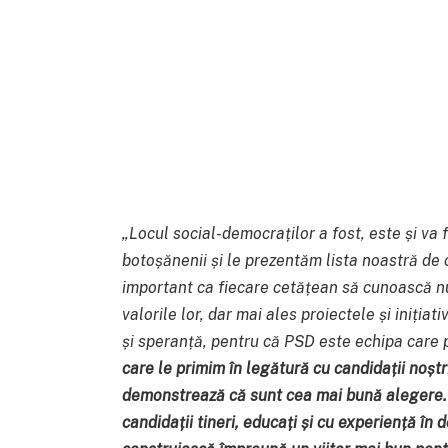
„Locul social-democraților a fost, este și va f
botoșănenii și le prezentăm lista noastră de
important ca fiecare cetățean să cunoască nu 
valorile lor, dar mai ales proiectele și iniția
și speranță, pentru că PSD este echipa care 
care le primim în legătură cu candidații noșt
demonstrează că sunt cea mai bună alegere. 
candidații tineri, educați și cu experiență în 