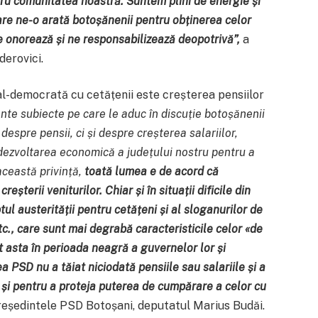
ru comunitatea noastră. Suntem plini de energie și
re ne-o arată botoșănenii pentru obținerea celor
 onorează și ne responsabilizează deopotrivă”,
a
derovici.
al-democrată cu cetățenii este creșterea pensiilor
nte subiecte pe care le aduc în discuție botoșănenii
despre pensii, ci și despre creșterea salariilor,
ezvoltarea economică a județului nostru pentru a
această privință,
toată lumea e de acord că
terii veniturilor. Chiar și în situații dificile din
l austerității pentru cetățeni și al sloganurilor de
etc., care sunt mai degrabă caracteristicile celor
«de
 asta în perioada neagră a guvernelor lor și
a PSD nu a tăiat niciodată pensiile sau salariile și a
e și pentru a proteja puterea de cumpărare a celor cu
președintele PSD Botoșani, deputatul Marius Budăi.