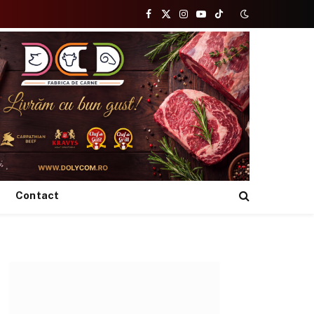
Facebook
X
Instagram
YouTube
TikTok
(Twitter)
Contact