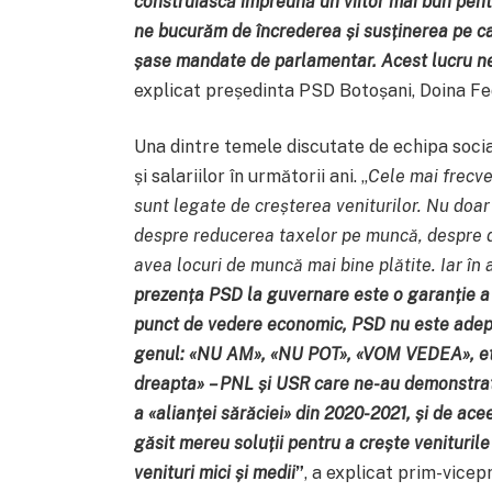
construiască împreună un viitor mai bun pent
ne bucurăm de încrederea și susținerea pe ca
șase mandate de parlamentar. Acest lucru ne
explicat președinta PSD Botoșani, Doina Fe
Una dintre temele discutate de echipa soci
și salariilor în următorii ani. „
Cele mai frecve
sunt legate de creșterea veniturilor. Nu doar 
despre reducerea taxelor pe muncă, despre d
avea locuri de muncă mai bine plătite. Iar în 
prezența PSD la guvernare este o garanție a creș
punct de vedere economic, PSD nu este adeptu
genul:
«NU AM
»,
«NU POT
»,
«VOM VEDEA
», 
dreapta
» – PNL și USR care ne-au demonstrat
a
«alianței sărăciei
» din 2020-2021, și de acee
găsit mereu soluții pentru a crește venituril
venituri mici și medii
”
, a explicat prim-vice