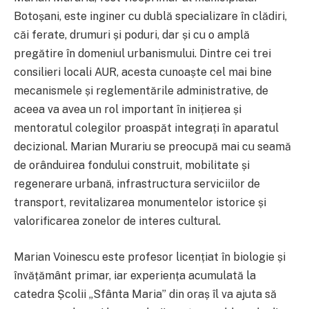
Botoșani, este inginer cu dublă specializare în clădiri,
căi ferate, drumuri și poduri, dar și cu o amplă
pregătire în domeniul urbanismului. Dintre cei trei
consilieri locali AUR, acesta cunoaște cel mai bine
mecanismele și reglementările administrative, de
aceea va avea un rol important în inițierea și
mentoratul colegilor proaspăt integrați în aparatul
decizional. Marian Murariu se preocupă mai cu seamă
de orânduirea fondului construit, mobilitate și
regenerare urbană, infrastructura serviciilor de
transport, revitalizarea monumentelor istorice și
valorificarea zonelor de interes cultural.
Marian Voinescu este profesor licențiat în biologie și
învățământ primar, iar experiența acumulată la
catedra Școlii „Sfânta Maria” din oraș îl va ajuta să