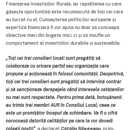
Finanțarea Investițiilor Rurale, iar rapiditatea cu care
găsește oportunități este recunoscută de toți cei care
au lucrat cu el. Cunoașterea politicilor europene și
expertiza financiară îl vor ajuta nu doar să conceapă
obiective mari din bugete mici, ci și să insufle un
comportament al investițiilor durabile și sustenabile.
„Toți cei trei consilieri locali sunt pregătiți să
colaboreze cu oricare partid sau organizație care
propune și acționează în folosul comunității. Deopotrivă,
toți cei trei consilieri sunt pregătiți să intervină contrar
și să sancționeze derapajele când interesele cetățenilor
nu mai sunt respectate. Pentru prima dată, botoșănenii
au trimis trei membri AUR în Consiliul Local, ceea ce
este un promițător început de schimbare. Va fi o cifră
norocoasă datorită calităților pe care le vor dovedi
colegii noștri”
, a declarat
Cătălin Silegeanu
, prim-