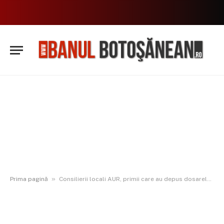
»
Prima pagină
Consilierii locali AUR, primii care au depus dosarele. ”Au epertiză și experiență pe trei paliere cheie”