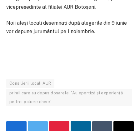
vicepreședinte al filialei AUR Botoșani.
Noii aleși locali desemnați după alegerile din 9 iunie
vor depune jurământul pe 1 noiembrie.
Consilierii locali AUR
primii care au depus dosarele. ”Au epertiză și experiență
pe trei paliere cheie”
Facebook
Twitter
Pinterest
LinkedIn
Tumblr
Email