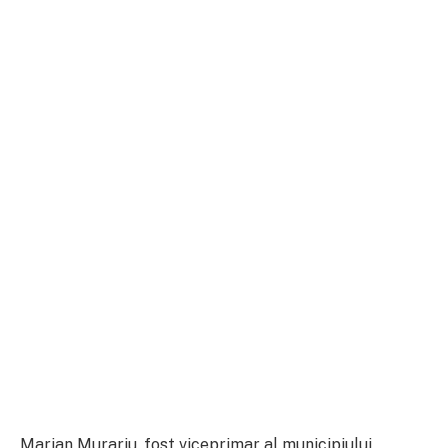
Marian Murariu, fost viceprimar al municipiului