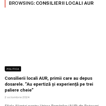
BROWSING:
CONSILIERII LOCALI AUR
POLITICA
Consilierii locali AUR, primii care au depus
dosarele. ”Au epertiză și experiență pe trei
paliere cheie”
2 octombrie 2024
Filiala Alianței pentru Unirea Românilor (AUR) din Botoșani