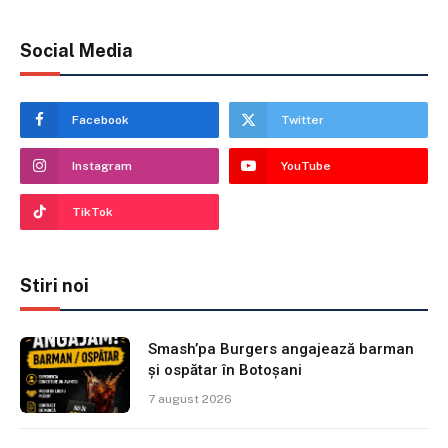
Social Media
Facebook
Twitter
Instagram
YouTube
TikTok
Stiri noi
Smash’pa Burgers angajează barman
și ospătar în Botoșani
7 august 2026