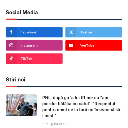
Social Media
Facebook
Twitter
Instagram
YouTube
TikTok
Stiri noi
PNL, după gafa lui Iftime cu ”am
pierdut bătălia cu satul”. ”Respectul
pentru omul de la țară nu înseamnă să-
l minți”
10 august 2026