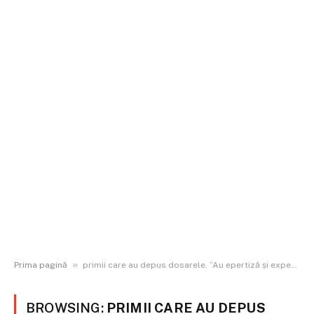
»
Prima pagină
primii care au depus dosarele. ”Au epertiză și experiență pe trei paliere cheie”
BROWSING:
PRIMII CARE AU DEPUS