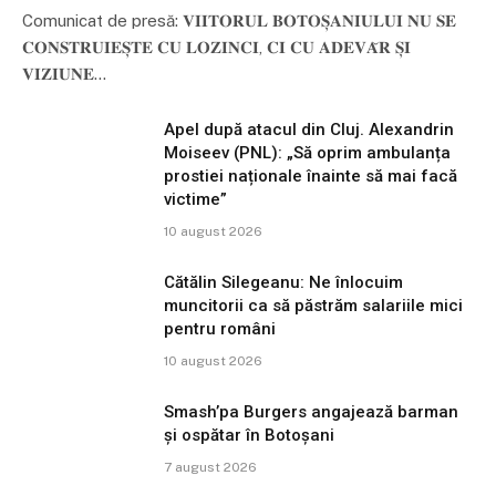
Comunicat de presă: 𝐕𝐈𝐈𝐓𝐎𝐑𝐔𝐋 𝐁𝐎𝐓𝐎𝐒̦𝐀𝐍𝐈𝐔𝐋𝐔𝐈 𝐍𝐔 𝐒𝐄
𝐂𝐎𝐍𝐒𝐓𝐑𝐔𝐈𝐄𝐒̦𝐓𝐄 𝐂𝐔 𝐋𝐎𝐙𝐈𝐍𝐂𝐈, 𝐂𝐈 𝐂𝐔 𝐀𝐃𝐄𝐕𝐀̆𝐑 𝐒̦𝐈
𝐕𝐈𝐙𝐈𝐔𝐍𝐄…
Apel după atacul din Cluj. Alexandrin
Moiseev (PNL): „Să oprim ambulanța
prostiei naționale înainte să mai facă
victime”
10 august 2026
Cătălin Silegeanu: Ne înlocuim
muncitorii ca să păstrăm salariile mici
pentru români
10 august 2026
Smash’pa Burgers angajează barman
și ospătar în Botoșani
7 august 2026