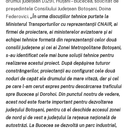
drumul județean DJ291, Huțani – Bucecea, solicitat de
președintele Consiliului Județean Botoșani, Doina
Federovici.
„În urma discuțiilor tehnice purtate la
Ministerul Transporturilor cu reprezentanții CNAIR, ai
firmei de proiectare, ai ministerelor avizatoare și ai
echipei tehnice formată din reprezentanții celor două
consilii județene și cei ai Zonei Metropolitane Botoșani,
s-au identificat cele mai bune soluții tehnice pentru
realizarea acestui proiect. După depășirea tuturor
constrângerilor, proiectanții au configurat cele două
noduri de capăt ale drumului de mare viteză, dar și cel
pe care l-am cerut expres pentru descărcarea traficului
spre Bucecea și Dorohoi. Din punctul nostru de vedere,
acest nod este foarte important pentru dezvoltarea
județului Botoșani, pentru că el deschide accesul zonei
de nord și de vest a județului la rețeaua națională de
autostrăzi. La Bucecea se dezvoltă un parc industrial,