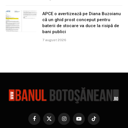
APCE o avertizează pe Diana Buzoianu
că un ghid prost conceput pentru
baterii de stocare va duce la risipă de
bani publici
7 august 2026
Facebook
X
Instagram
YouTube
TikTok
(Twitter)