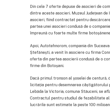
Din cele 7 oferte depuse de asocieri de comp
dintre aceste asocieri. Muzeul Județean de I
asocieri, fiind contractat pentru descărcare
partea unei asocieri condusă de o companie 
împreună cu foarte multe firme botoșănene
Apoi, Autotehnorom, compania din Suceava 
Ștefănești, a venit în asociere cu firma Conr
oferta din partea asocierii condusă de o c
firme din Botoșani.
Dacă primul tronson al șoselei de centură, 
licitația pentru desemnarea câștigătorului p
Lebăda la Victoria, comuna Stăuceni, se află 
Contractul pentru studiul de fezabilitate al 
lucrările sunt estimate la peste 100 milioan