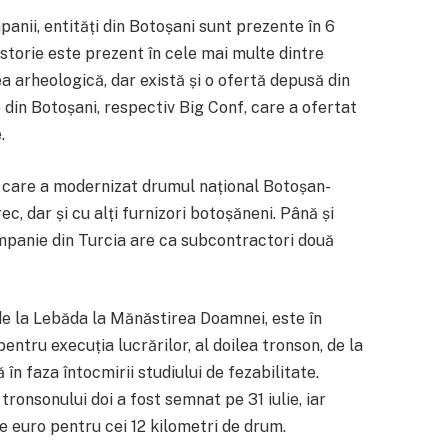
anii, entități din Botoșani sunt prezente în 6
storie este prezent în cele mai multe dintre
a arheologică, dar există și o ofertă depusă din
din Botoșani, respectiv Big Conf, care a ofertat
.
care a modernizat drumul național Botoșan-
ec, dar și cu alți furnizori botoșăneni. Până și
ompanie din Turcia are ca subcontractori două
de la Lebăda la Mănăstirea Doamnei, este în
entru execuția lucrărilor, al doilea tronson, de la
în faza întocmirii studiului de fezabilitate.
tronsonului doi a fost semnat pe 31 iulie, iar
e euro pentru cei 12 kilometri de drum.