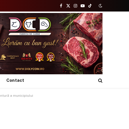
Facebook
X
Instagram
YouTube
TikTok
(Twitter)
Contact
entură a municipiului