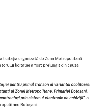
la licitația organizată de Zona Metropolitană
orului licitației a fost prelungit din cauza
ației pentru primul tronson al variantei ocolitoare.
ntanți ai Zonei Metropolitane, Primăriei Botoșani,
contractați prin sistemul electronic de achiziții”
, a
tropolitane Botoșani.