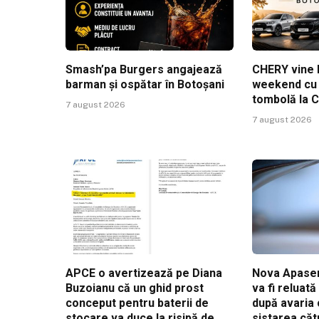
Smash’pa Burgers angajează
CHERY vine l
barman și ospătar în Botoșani
weekend cu t
tombolă la 
7 august 2026
7 august 2026
APCE o avertizează pe Diana
Nova Apaser
Buzoianu că un ghid prost
va fi reluat
conceput pentru baterii de
după avaria 
stocare va duce la risipă de
sistarea căt