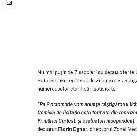
Nu mai puțin de 7 asocieri au depus oferte 
Botoșani, iar termenul de anunțare a câștigăt
numeroaselor clarificări solicitate.
”Pe 2 octombrie vom anunța câștigătorul licit
Comisia de licitație este formată din repreze
Primăriei Curtești și evaluatori independenți 
declarat
Florin Egner
, directorul Zonei Me