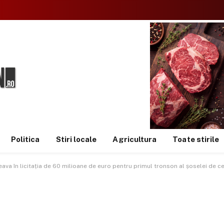
Politica
Stiri locale
Agricultura
Toate stirile
ceava în licitația de 60 milioane de euro pentru primul tronson al șoselei de c