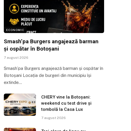
ECONOMIC
Smash’pa Burgers angajează barman
și ospătar în Botoșani
7 august 2026
Smash’pa Burgers angajează barman și ospătar în
Botoșani Locația de burgeri din municipiu își
extinde…
CHERY vine la Botoșani:
weekend cu test drive și
tombolă la Casa Lux
7 august 2026