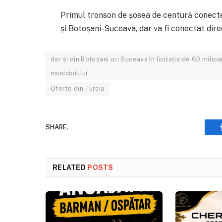
Primul tronson de șosea de centură conect
și Botoșani-Suceava, dar va fi conectat dire
dar și din Botoșani ori Suceava în licitația de 60 mili
municipiului
Oferte din Turcia
SHARE.
RELATED
POSTS