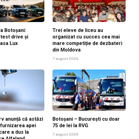
a Botoșani:
Trei eleve de liceu au
est drive și
organizat cu succes cea mai
Casa Lux
mare competiție de dezbateri
din Moldova
7 august 2026
v anunță că astăzi
Botoșani – București cu doar
ă furnizarea apei
75 de lei la RVG
care a dus la
7 august 2026
re Alfaland,