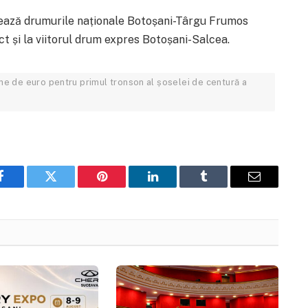
ează drumurile naționale Botoșani-Târgu Frumos
ct și la viitorul drum expres Botoșani-Salcea.
oane de euro pentru primul tronson al șoselei de centură a
Facebook
Twitter
Pinterest
LinkedIn
Tumblr
Email