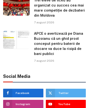
Trei eleve de liceu au
organizat cu succes cea mai
mare competiție de dezbateri
din Moldova
7 august 2026
APCE o avertizează pe Diana
Buzoianu că un ghid prost
conceput pentru baterii de
stocare va duce la risipă de
bani publici
7 august 2026
Social Media
Facebook
Twitter
Instagram
YouTube