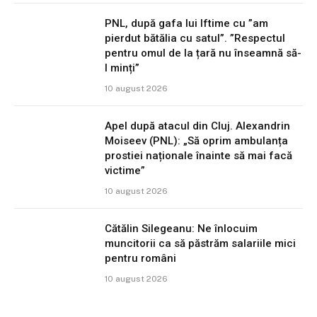
PNL, după gafa lui Iftime cu ”am
pierdut bătălia cu satul”. ”Respectul
pentru omul de la țară nu înseamnă să-
l minți”
10 august 2026
Apel după atacul din Cluj. Alexandrin
Moiseev (PNL): „Să oprim ambulanța
prostiei naționale înainte să mai facă
victime”
10 august 2026
Cătălin Silegeanu: Ne înlocuim
muncitorii ca să păstrăm salariile mici
pentru români
10 august 2026