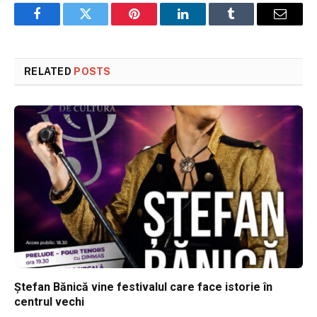
Facebook
Twitter
Pinterest
LinkedIn
Tumblr
Email
RELATED
POSTS
Ștefan Bănică vine festivalul care face istorie în
centrul vechi