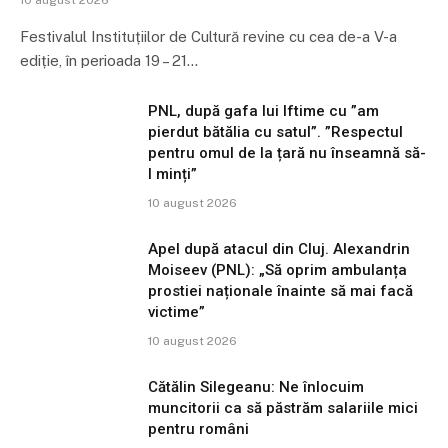
Festivalul Instituțiilor de Cultură revine cu cea de-a V-a
ediție, în perioada 19 – 21…
PNL, după gafa lui Iftime cu ”am
pierdut bătălia cu satul”. ”Respectul
pentru omul de la țară nu înseamnă să-
l minți”
10 august 2026
Apel după atacul din Cluj. Alexandrin
Moiseev (PNL): „Să oprim ambulanța
prostiei naționale înainte să mai facă
victime”
10 august 2026
Cătălin Silegeanu: Ne înlocuim
muncitorii ca să păstrăm salariile mici
pentru români