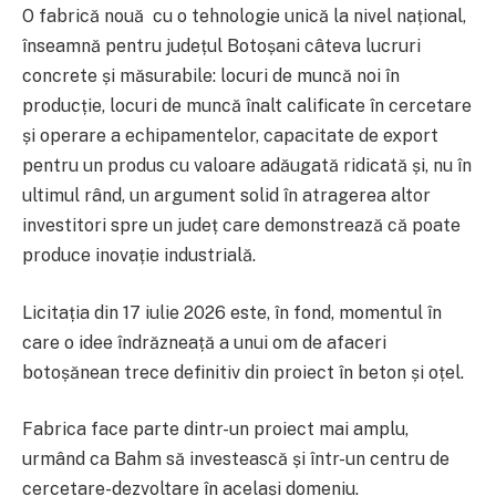
O fabrică nouă cu o tehnologie unică la nivel național,
înseamnă pentru județul Botoșani câteva lucruri
concrete și măsurabile: locuri de muncă noi în
producție, locuri de muncă înalt calificate în cercetare
și operare a echipamentelor, capacitate de export
pentru un produs cu valoare adăugată ridicată și, nu în
ultimul rând, un argument solid în atragerea altor
investitori spre un județ care demonstrează că poate
produce inovație industrială.
Licitația din 17 iulie 2026 este, în fond, momentul în
care o idee îndrăzneață a unui om de afaceri
botoșănean trece definitiv din proiect în beton și oțel.
Fabrica face parte dintr-un proiect mai amplu,
urmând ca Bahm să investească și într-un centru de
cercetare-dezvoltare în același domeniu.