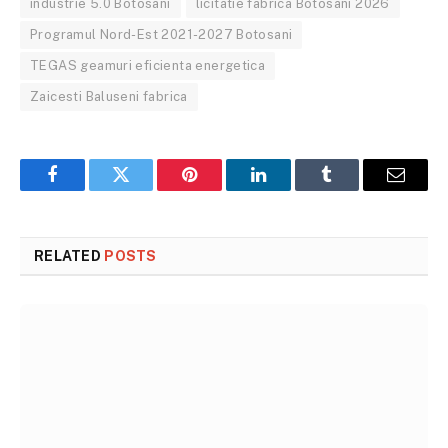
industrie 5.0 Botosani
licitatie fabrica Botosani 2026
Programul Nord-Est 2021-2027 Botosani
TEGAS geamuri eficienta energetica
Zaicesti Baluseni fabrica
Facebook
Twitter
Pinterest
LinkedIn
Tumblr
Email
RELATED
POSTS