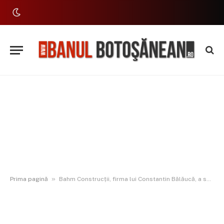
»
Prima pagină
Bahm Construcții, firma lui Constantin Bălăucă, a scos la licitație construcția primei fabrici de ferestre inteligente din România