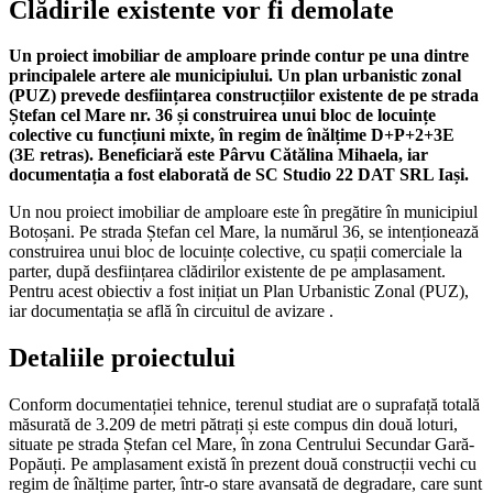
Clădirile existente vor fi demolate
Un proiect imobiliar de amploare prinde contur pe una dintre
principalele artere ale municipiului. Un plan urbanistic zonal
(PUZ) prevede desființarea construcțiilor existente de pe strada
Ștefan cel Mare nr. 36 și construirea unui bloc de locuințe
colective cu funcțiuni mixte, în regim de înălțime D+P+2+3E
(3E retras). Beneficiară este Pârvu Cătălina Mihaela, iar
documentația a fost elaborată de SC Studio 22 DAT SRL Iași.
Un nou proiect imobiliar de amploare este în pregătire în municipiul
Botoșani. Pe strada Ștefan cel Mare, la numărul 36, se intenționează
construirea unui bloc de locuințe colective, cu spații comerciale la
parter, după desființarea clădirilor existente de pe amplasament.
Pentru acest obiectiv a fost inițiat un Plan Urbanistic Zonal (PUZ),
iar documentația se află în circuitul de avizare
.
Detaliile proiectului
Conform documentației tehnice, terenul studiat are o suprafață totală
măsurată de 3.209 de metri pătrați și este compus din două loturi,
situate pe strada Ștefan cel Mare, în zona Centrului Secundar Gară-
Popăuți. Pe amplasament există în prezent două construcții vechi cu
regim de înălțime parter, într-o stare avansată de degradare, care sunt