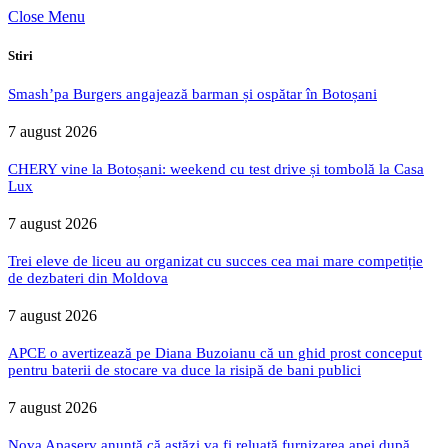
Close Menu
Stiri
Smash’pa Burgers angajează barman și ospătar în Botoșani
7 august 2026
CHERY vine la Botoșani: weekend cu test drive și tombolă la Casa
Lux
7 august 2026
Trei eleve de liceu au organizat cu succes cea mai mare competiție
de dezbateri din Moldova
7 august 2026
APCE o avertizează pe Diana Buzoianu că un ghid prost conceput
pentru baterii de stocare va duce la risipă de bani publici
7 august 2026
Nova Apaserv anunță că astăzi va fi reluată furnizarea apei după