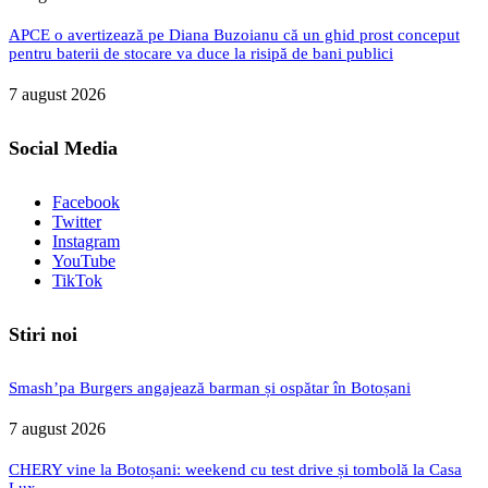
APCE o avertizează pe Diana Buzoianu că un ghid prost conceput
pentru baterii de stocare va duce la risipă de bani publici
7 august 2026
Social Media
Facebook
Twitter
Instagram
YouTube
TikTok
Stiri noi
Smash’pa Burgers angajează barman și ospătar în Botoșani
7 august 2026
CHERY vine la Botoșani: weekend cu test drive și tombolă la Casa
Lux