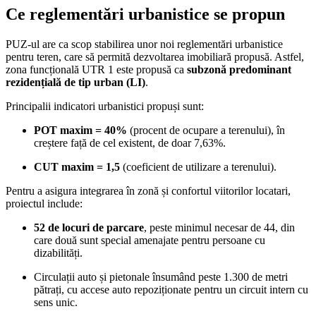
Ce reglementări urbanistice se propun
PUZ-ul are ca scop stabilirea unor noi reglementări urbanistice
pentru teren, care să permită dezvoltarea imobiliară propusă. Astfel,
zona funcțională UTR 1 este propusă ca
subzonă predominant
rezidențială de tip urban (LI)
.
Principalii indicatori urbanistici propuși sunt:
POT maxim = 40%
(procent de ocupare a terenului), în
creștere față de cel existent, de doar 7,63%.
CUT maxim = 1,5
(coeficient de utilizare a terenului).
Pentru a asigura integrarea în zonă și confortul viitorilor locatari,
proiectul include:
52 de locuri de parcare
, peste minimul necesar de 44, din
care două sunt special amenajate pentru persoane cu
dizabilități.
Circulații auto și pietonale însumând peste 1.300 de metri
pătrați, cu accese auto repoziționate pentru un circuit intern cu
sens unic.