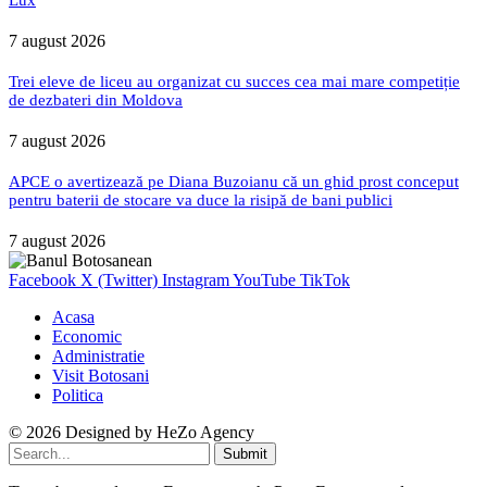
7 august 2026
Trei eleve de liceu au organizat cu succes cea mai mare competiție
de dezbateri din Moldova
7 august 2026
APCE o avertizează pe Diana Buzoianu că un ghid prost conceput
pentru baterii de stocare va duce la risipă de bani publici
7 august 2026
Facebook
X (Twitter)
Instagram
YouTube
TikTok
Acasa
Economic
Administratie
Visit Botosani
Politica
© 2026 Designed by
HeZo Agency
Submit