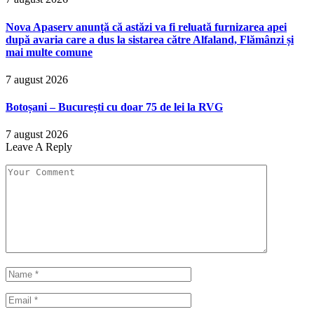
Nova Apaserv anunță că astăzi va fi reluată furnizarea apei
după avaria care a dus la sistarea către Alfaland, Flămânzi și
mai multe comune
7 august 2026
Botoșani – București cu doar 75 de lei la RVG
7 august 2026
Leave A Reply