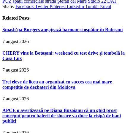
PUZ
spații comerciale
strada Ștefan cel Mare
Studio 22 DAT
Share.
Facebook
Twitter
Pinterest
LinkedIn
Tumblr
Email
Related
Posts
Smash’pa Burgers angajează barman și ospătar în Botoșani
7 august 2026
CHERY vine la Botoșani: weekend cu test drive și tombolă la
Casa Lux
7 august 2026
Trei eleve de liceu au organizat cu succes cea mai mare
competiție de dezbateri din Moldova
7 august 2026
APCE o avertizează pe Diana Buzoianu că un ghid prost
conceput pentru baterii de stocare va duce la risipă de bani
publici
7 august 2026