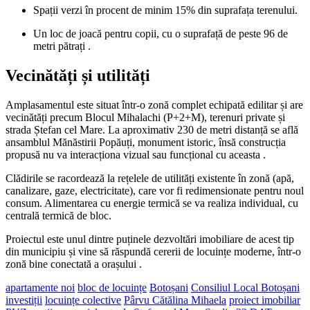
Spații verzi în procent de minim 15% din suprafața terenului.
Un loc de joacă pentru copii, cu o suprafață de peste 96 de
metri pătrați
.
Vecinătăți și utilități
Amplasamentul este situat într-o zonă complet echipată edilitar și are
vecinătăți precum Blocul Mihalachi (P+2+M), terenuri private și
strada Ștefan cel Mare. La aproximativ 230 de metri distanță se află
ansamblul Mănăstirii Popăuți, monument istoric, însă construcția
propusă nu va interacționa vizual sau funcțional cu aceasta
.
Clădirile se racordează la rețelele de utilități existente în zonă (apă,
canalizare, gaze, electricitate), care vor fi redimensionate pentru noul
consum. Alimentarea cu energie termică se va realiza individual, cu
centrală termică de bloc.
Proiectul este unul dintre puținele dezvoltări imobiliare de acest tip
din municipiu și vine să răspundă cererii de locuințe moderne, într-o
zonă bine conectată a orașului
.
apartamente noi
bloc de locuințe
Botoșani
Consiliul Local Botoșani
investiții
locuințe colective
Pârvu Cătălina Mihaela
proiect imobiliar