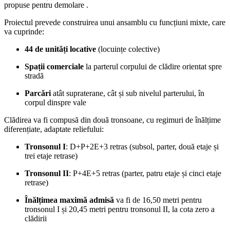
propuse pentru demolare
.
Proiectul prevede construirea unui ansamblu cu funcțiuni mixte, care
va cuprinde:
44 de unități locative
(locuințe colective)
Spații comerciale
la parterul corpului de clădire orientat spre
stradă
Parcări
atât supraterane, cât și sub nivelul parterului, în
corpul dinspre vale
Clădirea va fi compusă din două tronsoane, cu regimuri de înălțime
diferențiate, adaptate reliefului:
Tronsonul I
: D+P+2E+3 retras (subsol, parter, două etaje și
trei etaje retrase)
Tronsonul II
: P+4E+5 retras (parter, patru etaje și cinci etaje
retrase)
Înălțimea maximă admisă
va fi de 16,50 metri pentru
tronsonul I și 20,45 metri pentru tronsonul II, la cota zero a
clădirii