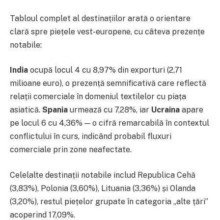
Tabloul complet al destinațiilor arată o orientare
clară spre piețele vest-europene, cu câteva prezențe
notabile:
India
ocupă locul 4 cu 8,97% din exporturi (2,71
milioane euro), o prezență semnificativă care reflectă
relații comerciale în domeniul textilelor cu piața
asiatică.
Spania
urmează cu 7,28%, iar
Ucraina
apare
pe locul 6 cu 4,36% — o cifră remarcabilă în contextul
conflictului în curs, indicând probabil fluxuri
comerciale prin zone neafectate.
Celelalte destinații notabile includ Republica Cehă
(3,83%), Polonia (3,60%), Lituania (3,36%) și Olanda
(3,20%), restul piețelor grupate în categoria „alte țări”
acoperind 17,09%.