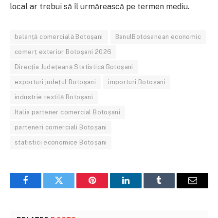
local ar trebui să îl urmărească pe termen mediu.
balanță comercială Botoșani
BanulBotosanean economic
comerț exterior Botoșani 2026
Direcția Județeană Statistică Botoșani
exporturi județul Botoșani
importuri Botoșani
industrie textilă Botoșani
Italia partener comercial Botoșani
parteneri comerciali Botoșani
statistici economice Botoșani
Facebook
Twitter
Pinterest
LinkedIn
Tumblr
Email