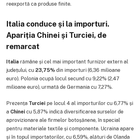
reexportă ca produse finite.
Italia conduce și la importuri.
Apariția Chinei și Turciei, de
remarcat
Italia
rămâne și cel mai important furnizor extern al
județului, cu
23,75%
din importuri (6,36 milioane
euro). Polonia ocupă locul secund cu 9,22% (2,47
milioane euro), urmată de Germania cu 7,27%.
Prezența
Turciei
pe locul 4 al importurilor cu 6,77% și
a
Chinei
cu 5,87% indică diversificarea surselor de
aprovizionare ale firmelor botoșănene, în special
pentru materiale textile și componente. Ucraina apare
și în topul importatorilor, cu 6,59%, alături de Olanda