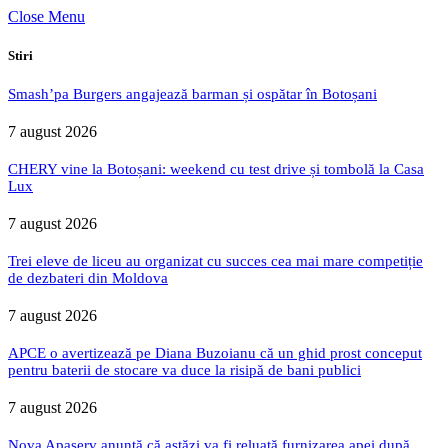
Close Menu
Stiri
Smash’pa Burgers angajează barman și ospătar în Botoșani
7 august 2026
CHERY vine la Botoșani: weekend cu test drive și tombolă la Casa
Lux
7 august 2026
Trei eleve de liceu au organizat cu succes cea mai mare competiție
de dezbateri din Moldova
7 august 2026
APCE o avertizează pe Diana Buzoianu că un ghid prost conceput
pentru baterii de stocare va duce la risipă de bani publici
7 august 2026
Nova Apaserv anunță că astăzi va fi reluată furnizarea apei după