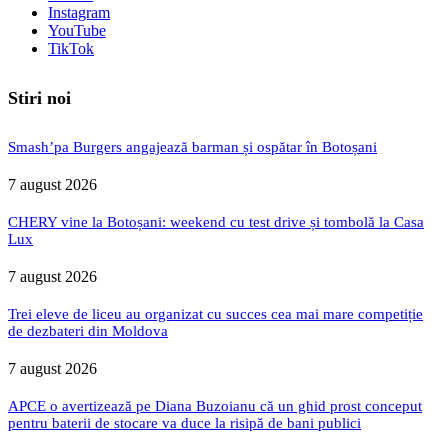
Instagram
YouTube
TikTok
Stiri noi
Smash’pa Burgers angajează barman și ospătar în Botoșani
7 august 2026
CHERY vine la Botoșani: weekend cu test drive și tombolă la Casa
Lux
7 august 2026
Trei eleve de liceu au organizat cu succes cea mai mare competiție
de dezbateri din Moldova
7 august 2026
APCE o avertizează pe Diana Buzoianu că un ghid prost conceput
pentru baterii de stocare va duce la risipă de bani publici