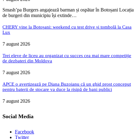
Smash’pa Burgers angajează barman și ospătar în Botoșani Locația
de burgeri din municipiu își extinde…
CHERY vine la Botoșani: weekend cu test drive și tombolă la Casa
Lux
7 august 2026
Trei eleve de liceu au organizat cu succes cea mai mare competiție
de dezbateri din Moldova
7 august 2026
APCE o avertizează pe Diana Buzoianu că un ghid prost conceput
pentru baterii de stocare va duce la risipă de bani publici
7 august 2026
Social Media
Facebook
Twitter