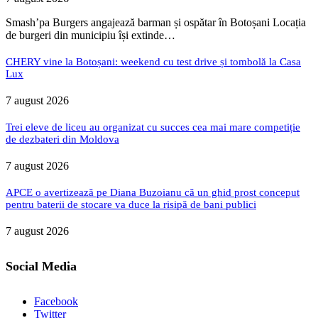
Smash’pa Burgers angajează barman și ospătar în Botoșani Locația
de burgeri din municipiu își extinde…
CHERY vine la Botoșani: weekend cu test drive și tombolă la Casa
Lux
7 august 2026
Trei eleve de liceu au organizat cu succes cea mai mare competiție
de dezbateri din Moldova
7 august 2026
APCE o avertizează pe Diana Buzoianu că un ghid prost conceput
pentru baterii de stocare va duce la risipă de bani publici
7 august 2026
Social Media
Facebook
Twitter