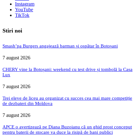
Instagram
YouTube
TikTok
Stiri noi
Smash’pa Burgers angajează barman și ospătar în Botoșani
7 august 2026
CHERY vine la Botoșani: weekend cu test drive și tombolă la Casa
Lux
7 august 2026
Trei eleve de liceu au organizat cu succes cea mai mare competiție
de dezbateri din Moldova
7 august 2026
APCE o avertizează pe Diana Buzoianu că un ghid prost conceput
pentru baterii de stocare va duce la risipă de bani publici