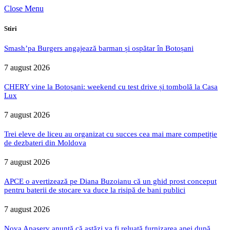
Close Menu
Stiri
Smash’pa Burgers angajează barman și ospătar în Botoșani
7 august 2026
CHERY vine la Botoșani: weekend cu test drive și tombolă la Casa
Lux
7 august 2026
Trei eleve de liceu au organizat cu succes cea mai mare competiție
de dezbateri din Moldova
7 august 2026
APCE o avertizează pe Diana Buzoianu că un ghid prost conceput
pentru baterii de stocare va duce la risipă de bani publici
7 august 2026
Nova Apaserv anunță că astăzi va fi reluată furnizarea apei după