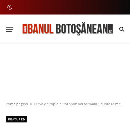
»
Prima pagină
Elevă de top din Dorohoi: performanță dublă la matematică pentru Ioana Amelia Marișcu
FEATURED