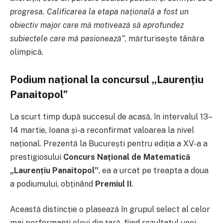
progresa. Calificarea la etapa națională a fost un
obiectiv major care mă motivează să aprofundez
subiectele care mă pasionează”
, mărturisește tânăra
olimpică.
Podium național la concursul „Laurențiu
Panaitopol”
La scurt timp după succesul de acasă, în intervalul 13–
14 martie, Ioana și-a reconfirmat valoarea la nivel
național. Prezentă la București pentru ediția a XV-a a
prestigiosului
Concurs Național de Matematică
„Laurențiu Panaitopol”
, ea a urcat pe treapta a doua
a podiumului, obținând
Premiul II
.
Această distincție o plasează în grupul select al celor
mai performanți elevi din țară, fiind rezultatul unei