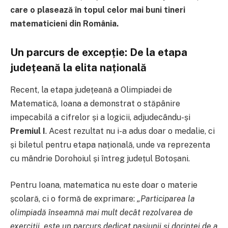
care o plasează în topul celor mai buni tineri
matematicieni din România.
Un parcurs de excepție: De la etapa
județeană la elita națională
Recent, la etapa județeană a Olimpiadei de
Matematică, Ioana a demonstrat o stăpânire
impecabilă a cifrelor și a logicii, adjudecându-și
Premiul I
. Acest rezultat nu i-a adus doar o medalie, ci
și biletul pentru etapa națională, unde va reprezenta
cu mândrie Dorohoiul și întreg județul Botoșani.
Pentru Ioana, matematica nu este doar o materie
școlară, ci o formă de exprimare:
„Participarea la
olimpiadă înseamnă mai mult decât rezolvarea de
exerciții, este un parcurs dedicat pasiunii și dorinței de a