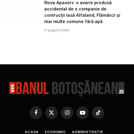
Nova Apaserv: o avarie produsă
accidental de o companie de
contrucții lasă Alfaland, Flămânzi și
mai multe comune fără apă
5 august 2026
Facebook
X
Instagram
YouTube
TikTok
(Twitter)
ACASA
ECONOMIC
ADMINISTRATIE