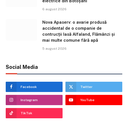
electrice din Botoșani
6 august 2026
Nova Apaserv: o avarie produsă
accidental de o companie de
contrucții lasă Alfaland, Flămânzi și
mai multe comune fără apă
5 august 2026
Social Media
Facebook
Twitter
Instagram
YouTube
TikTok