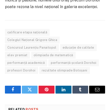
muncă și pasiune, numele unui oraș precum Dorohoi
poate rezona la nivel național în galeria excelenței.
calificare etapa națională
Colegiul Național Grigore Ghica
Concursul Laurențiu Panaitopol
educație de calitate
elev premiat
olimpiada de matematică
performanță academică
performanță școlară Dorohoi
profesori Dorohoi
rezultate olimpiade Botoșani
Facebook
Twitter
Pinterest
LinkedIn
Tumblr
Email
RELATED
POSTS