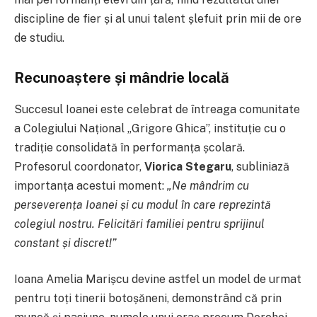
discipline de fier și al unui talent șlefuit prin mii de ore
de studiu.
Recunoaștere și mândrie locală
Succesul Ioanei este celebrat de întreaga comunitate
a Colegiului Național „Grigore Ghica”, instituție cu o
tradiție consolidată în performanța școlară.
Profesorul coordonator,
Viorica Stegaru
, subliniază
importanța acestui moment:
„Ne mândrim cu
perseverența Ioanei și cu modul în care reprezintă
colegiul nostru. Felicitări familiei pentru sprijinul
constant și discret!”
Ioana Amelia Marișcu devine astfel un model de urmat
pentru toți tinerii botoșăneni, demonstrând că prin