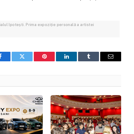
alul Ipotești. Prima expoziție personală a artistei
Facebook
Twitter
Pinterest
LinkedIn
Tumblr
Email