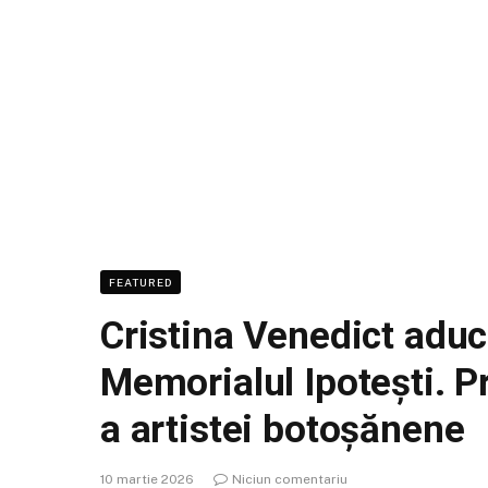
FEATURED
Cristina Venedict aduce
Memorialul Ipotești. P
a artistei botoșănene
10 martie 2026
Niciun comentariu