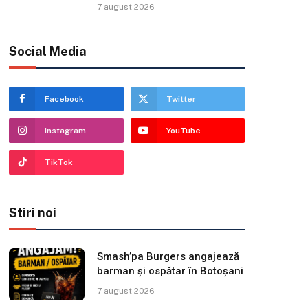
7 august 2026
Social Media
Facebook
Twitter
Instagram
YouTube
TikTok
Stiri noi
Smash’pa Burgers angajează
barman și ospătar în Botoșani
7 august 2026