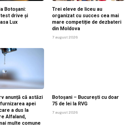
a Botoșani:
Trei eleve de liceu au
est drive și
organizat cu succes cea mai
Casa Lux
mare competiție de dezbateri
din Moldova
7 august 2026
v anunță că astăzi
Botoșani – București cu doar
ă furnizarea apei
75 de lei la RVG
care a dus la
7 august 2026
re Alfaland,
 mai multe comune