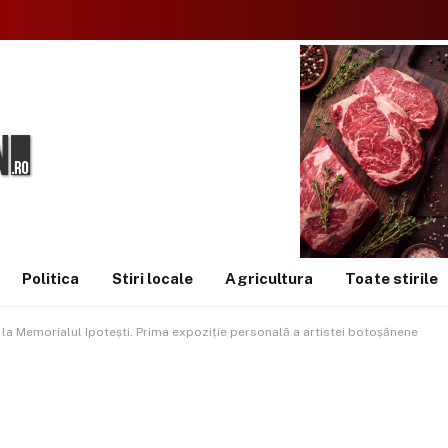
Politica
Stiri locale
Agricultura
Toate stirile
ă la Memorialul Ipotești. Prima expoziție personală a artistei botoșănene