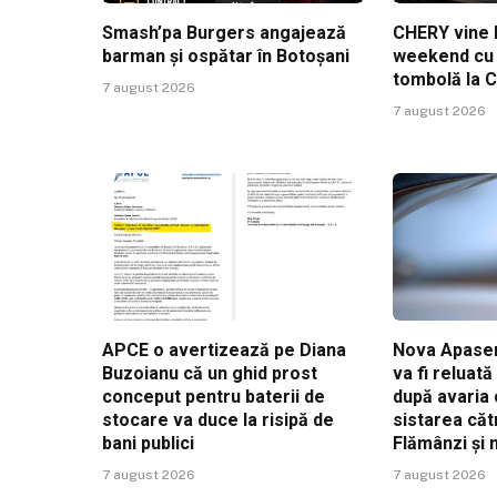
Smash’pa Burgers angajează
CHERY vine l
barman și ospătar în Botoșani
weekend cu t
tombolă la 
7 august 2026
7 august 2026
APCE o avertizează pe Diana
Nova Apaser
Buzoianu că un ghid prost
va fi reluat
conceput pentru baterii de
după avaria 
stocare va duce la risipă de
sistarea căt
bani publici
Flămânzi și
7 august 2026
7 august 2026