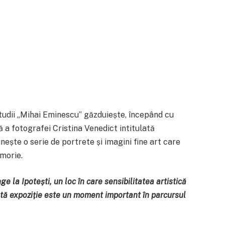
tudii „Mihai Eminescu” găzduiește, începând cu
 a fotografei Cristina Venedict intitulată
ește o serie de portrete și imagini fine art care
emorie.
e la Ipotești, un loc în care sensibilitatea artistică
tă expoziție este un moment important în parcursul