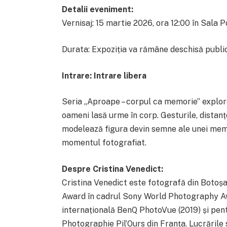
Detalii eveniment:
Vernisaj: 15 martie 2026, ora 12:00 în Sala P
Durata: Expoziția va rămâne deschisă public
Intrare: Intrare libera
Seria „Aproape – corpul ca memorie” explorea
oameni lasă urme în corp. Gesturile, distanț
modelează figura devin semne ale unei memo
momentul fotografiat.
Despre Cristina Venedict:
Cristina Venedict este fotografă din Botoș
Award în cadrul Sony World Photography Awa
internațională BenQ PhotoVue (2019) și pent
Photographie Pil’Ours din Franța. Lucrările 