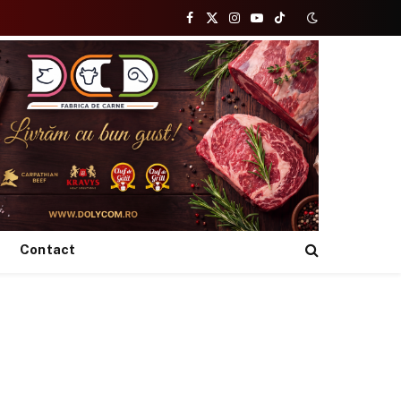
Facebook
X
Instagram
YouTube
TikTok
(Twitter)
Contact