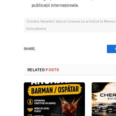
publicații internaționale.
Cristina Venedict aduce viziunea sa artistică la Memori
botoșănene
SHARE.
RELATED
POSTS