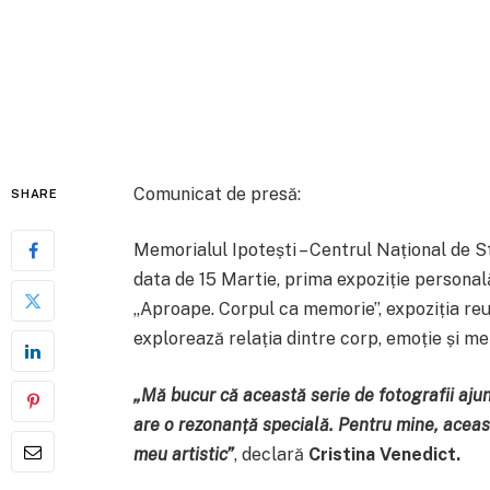
Comunicat de presă:
SHARE
Memorialul Ipotești – Centrul Național de S
data de 15 Martie, prima expoziție personală
„Aproape. Corpul ca memorie”, expoziția reun
explorează relația dintre corp, emoție și m
„Mă bucur că această serie de fotografii ajung
are o rezonanță specială. Pentru mine, aceas
meu artistic”
, declară
Cristina Venedict.