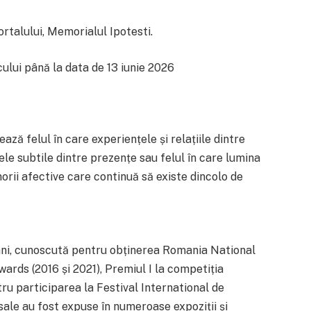
ortalului, Memorialul Ipotesti.
ului până la data de 13 iunie 2026
ză felul în care experiențele și relațiile dintre
ele subtile dintre prezențe sau felul în care lumina
rii afective care continuă să existe dincolo de
ani, cunoscută pentru obținerea Romania National
rds (2016 și 2021), Premiul I la competiția
ru participarea la Festival International de
sale au fost expuse în numeroase expoziții și