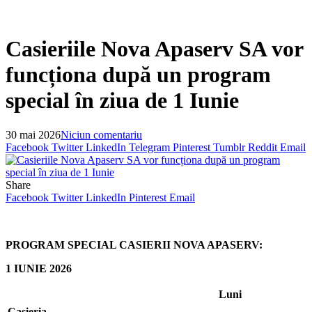
Casieriile Nova Apaserv SA vor
funcționa după un program
special în ziua de 1 Iunie
30 mai 2026
Niciun comentariu
Facebook
Twitter
LinkedIn
Telegram
Pinterest
Tumblr
Reddit
Email
Share
Facebook
Twitter
LinkedIn
Pinterest
Email
PROGRAM SPECIAL CASIERII NOVA APASERV:
1 IUNIE 2026
Luni
Casieria