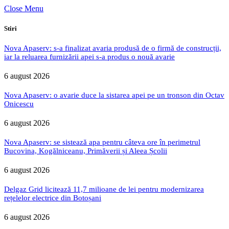
Close Menu
Stiri
Nova Apaserv: s-a finalizat avaria produsă de o firmă de construcții,
iar la reluarea furnizării apei s-a produs o nouă avarie
6 august 2026
Nova Apaserv: o avarie duce la sistarea apei pe un tronson din Octav
Onicescu
6 august 2026
Nova Apaserv: se sistează apa pentru câteva ore în perimetrul
Bucovina, Kogălniceanu, Primăverii și Aleea Școlii
6 august 2026
Delgaz Grid licitează 11,7 milioane de lei pentru modernizarea
rețelelor electrice din Botoșani
6 august 2026