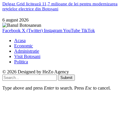
Delgaz Grid licitează 11,7 milioane de lei pentru modernizarea
rețelelor electrice din Botoșani
6 august 2026
Facebook
X (Twitter)
Instagram
YouTube
TikTok
Acasa
Economic
Administratie
Visit Botosani
Politica
© 2026 Designed by
HeZo Agency
Submit
Type above and press
Enter
to search. Press
Esc
to cancel.