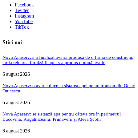
Facebook
Twitter
Instagram
YouTube
TikTok
Stiri noi
Nova Apaserv: s-a finalizat avaria produsă de o firmă de construcții,
iar la reluarea furnizării apei s-a produs o nouă avarie
6 august 2026
Nova Apaserv: o avarie duce la sistarea apei pe un tronson din Octav
Onicescu
6 august 2026
Nova Apaserv: se sistează apa pentru câteva ore în perimetrul
Bucovina, Kogălniceanu, Primăverii și Aleea Școlii
6 august 2026