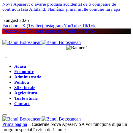
Nova Apaserv: o avarie produsă accidental de o companie de
contrucții lasă Alfaland, Flămânzi și mai multe comune fără apă
5 august 2026
Facebook
X (Twitter)
Instagram
YouTube
TikTok
Facebook
X (Twitter)
Instagram
YouTube
TikTok
Acasa
Economic
Administratie
Politica
Stiri locale
Agricultura
Toate stirile
Contact
Prima pagină
»
Casieriile Nova Apaserv SA vor funcționa după un
program special în ziua de 1 Iunie