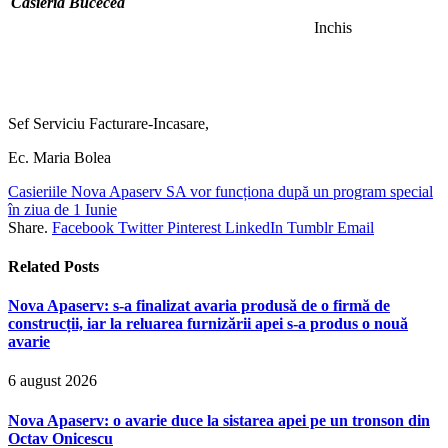
Casieria Bucecea
Inchis
Sef Serviciu Facturare-Incasare,
Ec. Maria Bolea
Casieriile Nova Apaserv SA vor funcționa după un program special
în ziua de 1 Iunie
Share.
Facebook
Twitter
Pinterest
LinkedIn
Tumblr
Email
Related
Posts
Nova Apaserv: s-a finalizat avaria produsă de o firmă de
construcții, iar la reluarea furnizării apei s-a produs o nouă
avarie
6 august 2026
Nova Apaserv: o avarie duce la sistarea apei pe un tronson din
Octav Onicescu