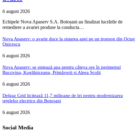
6 august 2026
Echipele Nova Apaserv S.A. Botoșani au finalizat lucrările de
remediere a avariei produse la conducta…
Nova Apaserv: o avarie duce la sistarea apei pe un tronson din Octav
Onicescu
6 august 2026
Nova Apaserv: se sistează apa pentru câteva ore în perimetrul
Bucovina, Kogălniceanu, Primăverii și Aleea Școlii
6 august 2026
Delgaz Grid licitează 11,7 milioane de lei pentru modernizarea
rețelelor electrice din Botoșani
6 august 2026
Social Media