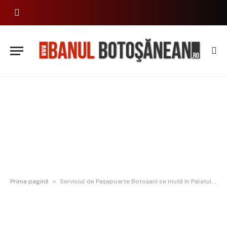
»
Prima pagină
Serviciul de Pașapoarte Botoșani se mută în Palatul Administrativ