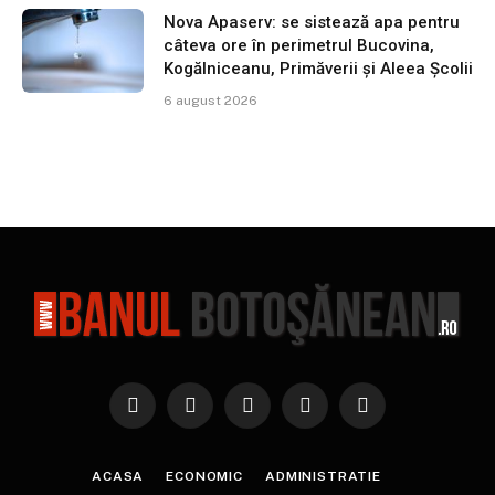
Nova Apaserv: se sistează apa pentru
câteva ore în perimetrul Bucovina,
Kogălniceanu, Primăverii și Aleea Școlii
6 august 2026
Facebook
X
Instagram
YouTube
TikTok
(Twitter)
ACASA
ECONOMIC
ADMINISTRATIE