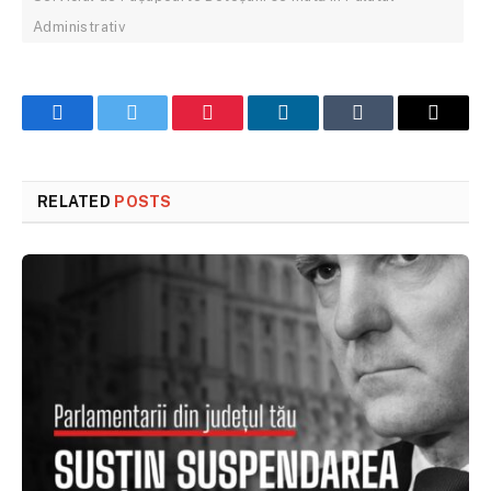
Administrativ
Facebook
Twitter
Pinterest
LinkedIn
Tumblr
Email
RELATED
POSTS