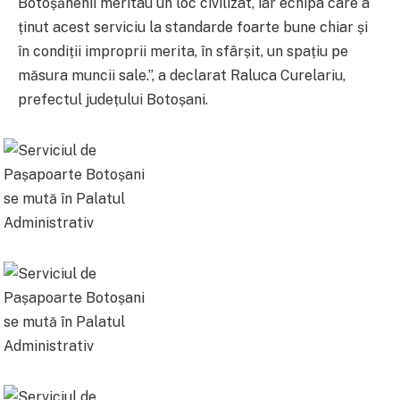
Botoșănenii meritau un loc civilizat, iar echipa care a
ținut acest serviciu la standarde foarte bune chiar și
în condiții improprii merita, în sfârșit, un spațiu pe
măsura muncii sale.”, a declarat Raluca Curelariu,
prefectul județului Botoșani.