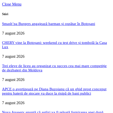
Close Menu
Stiri
Smash’pa Burgers angajează barman și ospătar în Botoșani
7 august 2026
CHERY vine la Botoșani: weekend cu test drive și tombolă la Casa
Lux
7 august 2026
Trei eleve de liceu au organizat cu succes cea mai mare competiție
de dezbateri din Moldova
7 august 2026
APCE o avertizează pe Diana Buzoianu că un ghid prost conceput
pentru baterii de stocare va duce la risipă de bani publici
7 august 2026
Nova Apaserv anunță că astăzi va fi reluată furnizarea apei după