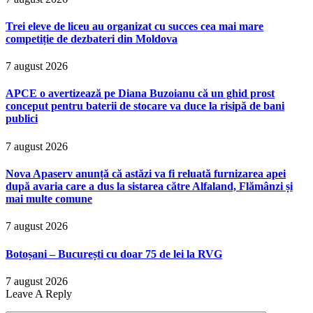
Trei eleve de liceu au organizat cu succes cea mai mare
competiție de dezbateri din Moldova
7 august 2026
APCE o avertizează pe Diana Buzoianu că un ghid prost
conceput pentru baterii de stocare va duce la risipă de bani
publici
7 august 2026
Nova Apaserv anunță că astăzi va fi reluată furnizarea apei
după avaria care a dus la sistarea către Alfaland, Flămânzi și
mai multe comune
7 august 2026
Botoșani – București cu doar 75 de lei la RVG
7 august 2026
Leave A Reply