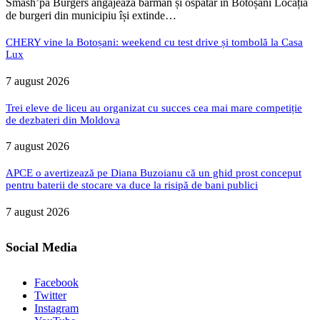
Smash’pa Burgers angajează barman și ospătar în Botoșani Locația
de burgeri din municipiu își extinde…
CHERY vine la Botoșani: weekend cu test drive și tombolă la Casa
Lux
7 august 2026
Trei eleve de liceu au organizat cu succes cea mai mare competiție
de dezbateri din Moldova
7 august 2026
APCE o avertizează pe Diana Buzoianu că un ghid prost conceput
pentru baterii de stocare va duce la risipă de bani publici
7 august 2026
Social Media
Facebook
Twitter
Instagram