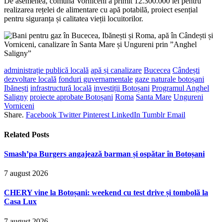
De asemenea, comuna Vorniceni a primit 12.300.000 lei pentru
realizarea rețelei de alimentare cu apă potabilă, proiect esențial
pentru siguranța și calitatea vieții locuitorilor.
administrație publică locală
apă și canalizare
Bucecea
Cândești
dezvoltare locală
fonduri guvernamentale
gaze naturale botoșani
Ibănești
infrastructură locală
investiții Botoșani
Programul Anghel
Saligny
proiecte aprobate Botoșani
Roma
Santa Mare
Ungureni
Vorniceni
Share.
Facebook
Twitter
Pinterest
LinkedIn
Tumblr
Email
Related
Posts
Smash’pa Burgers angajează barman și ospătar în Botoșani
7 august 2026
CHERY vine la Botoșani: weekend cu test drive și tombolă la
Casa Lux
7 august 2026