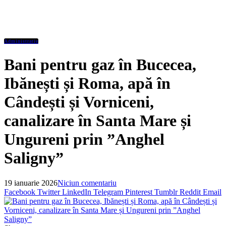
Administratie
Bani pentru gaz în Bucecea,
Ibănești și Roma, apă în
Cândești și Vorniceni,
canalizare în Santa Mare și
Ungureni prin ”Anghel
Saligny”
19 ianuarie 2026
Niciun comentariu
Facebook
Twitter
LinkedIn
Telegram
Pinterest
Tumblr
Reddit
Email