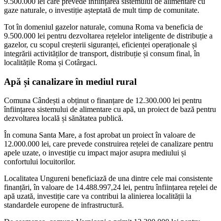
9.500.000 lei care prevede înființarea sistemului de alimentare cu
gaze naturale, o investiție așteptată de mult timp de comunitate.
Tot în domeniul gazelor naturale, comuna Roma va beneficia de
9.500.000 lei pentru dezvoltarea rețelelor inteligente de distribuție a
gazelor, cu scopul creșterii siguranței, eficienței operaționale și
integrării activităților de transport, distribuție și consum final, în
localitățile Roma și Cotârgaci.
Apă și canalizare în mediul rural
Comuna Cândești a obținut o finanțare de 12.300.000 lei pentru
înființarea sistemului de alimentare cu apă, un proiect de bază pentru
dezvoltarea locală și sănătatea publică.
În comuna Santa Mare, a fost aprobat un proiect în valoare de
12.000.000 lei, care prevede construirea rețelei de canalizare pentru
apele uzate, o investiție cu impact major asupra mediului și
confortului locuitorilor.
Localitatea Ungureni beneficiază de una dintre cele mai consistente
finanțări, în valoare de 14.488.997,24 lei, pentru înființarea rețelei de
apă uzată, investiție care va contribui la alinierea localității la
standardele europene de infrastructură.