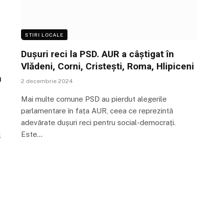
STIRI LOCALE
Dușuri reci la PSD. AUR a câștigat în
Vlădeni, Corni, Cristești, Roma, Hlipiceni
n
2 decembrie 2024
Mai multe comune PSD au pierdut alegerile
parlamentare în fața AUR, ceea ce reprezintă
adevărate dușuri reci pentru social-democrați.
Este…
l