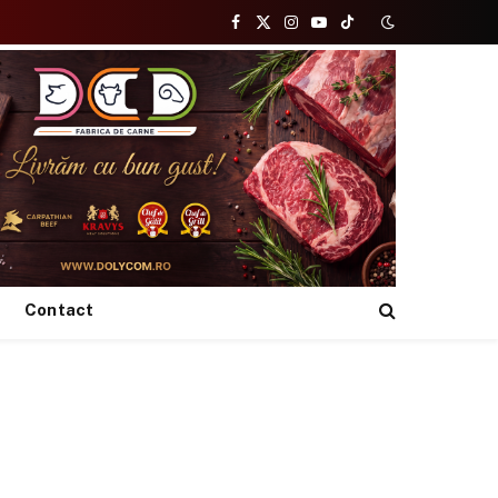
Facebook
X
Instagram
YouTube
TikTok
(Twitter)
Contact