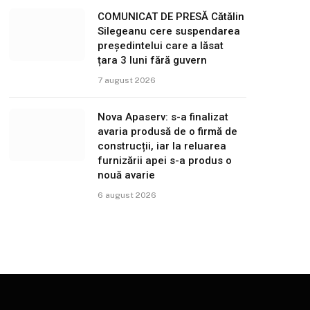
COMUNICAT DE PRESĂ Cătălin
Silegeanu cere suspendarea
președintelui care a lăsat
țara 3 luni fără guvern
7 august 2026
Nova Apaserv: s-a finalizat
avaria produsă de o firmă de
construcții, iar la reluarea
furnizării apei s-a produs o
nouă avarie
6 august 2026