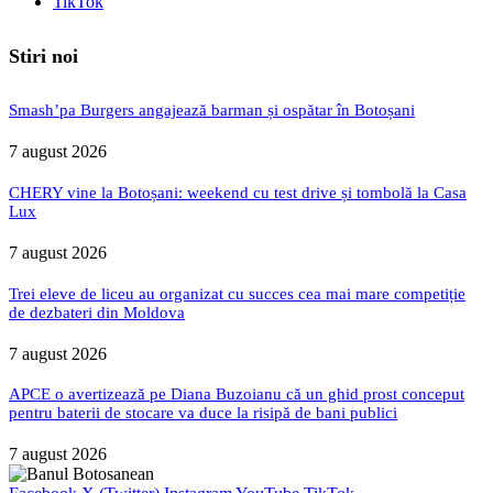
TikTok
Stiri noi
Smash’pa Burgers angajează barman și ospătar în Botoșani
7 august 2026
CHERY vine la Botoșani: weekend cu test drive și tombolă la Casa
Lux
7 august 2026
Trei eleve de liceu au organizat cu succes cea mai mare competiție
de dezbateri din Moldova
7 august 2026
APCE o avertizează pe Diana Buzoianu că un ghid prost conceput
pentru baterii de stocare va duce la risipă de bani publici
7 august 2026