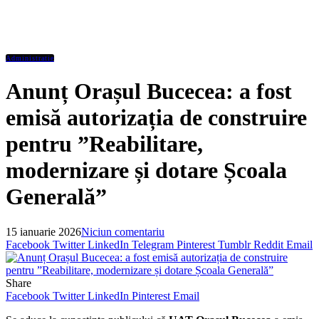
Administratie
Anunț Orașul Bucecea: a fost
emisă autorizația de construire
pentru ”Reabilitare,
modernizare și dotare Școala
Generală”
15 ianuarie 2026
Niciun comentariu
Facebook
Twitter
LinkedIn
Telegram
Pinterest
Tumblr
Reddit
Email
Share
Facebook
Twitter
LinkedIn
Pinterest
Email