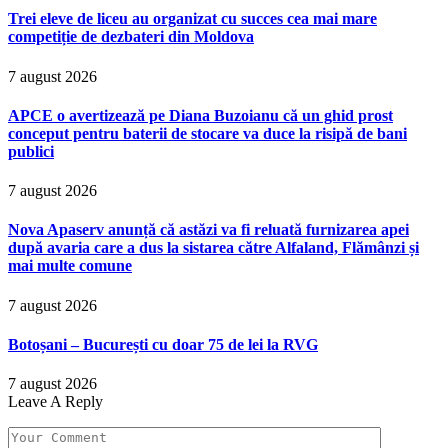
Trei eleve de liceu au organizat cu succes cea mai mare
competiție de dezbateri din Moldova
7 august 2026
APCE o avertizează pe Diana Buzoianu că un ghid prost
conceput pentru baterii de stocare va duce la risipă de bani
publici
7 august 2026
Nova Apaserv anunță că astăzi va fi reluată furnizarea apei
după avaria care a dus la sistarea către Alfaland, Flămânzi și
mai multe comune
7 august 2026
Botoșani – București cu doar 75 de lei la RVG
7 august 2026
Leave A Reply