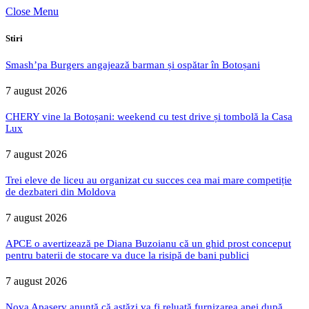
Close Menu
Stiri
Smash’pa Burgers angajează barman și ospătar în Botoșani
7 august 2026
CHERY vine la Botoșani: weekend cu test drive și tombolă la Casa
Lux
7 august 2026
Trei eleve de liceu au organizat cu succes cea mai mare competiție
de dezbateri din Moldova
7 august 2026
APCE o avertizează pe Diana Buzoianu că un ghid prost conceput
pentru baterii de stocare va duce la risipă de bani publici
7 august 2026
Nova Apaserv anunță că astăzi va fi reluată furnizarea apei după