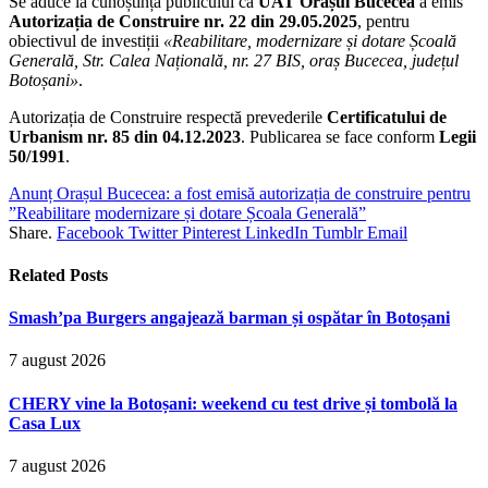
Se aduce la cunoștința publicului că
UAT Orașul Bucecea
a emis
Autorizația de Construire nr. 22 din 29.05.2025
, pentru
obiectivul de investiții
«Reabilitare, modernizare și dotare Școală
Generală, Str. Calea Națională, nr. 27 BIS, oraș Bucecea, județul
Botoșani»
.
Autorizația de Construire respectă prevederile
Certificatului de
Urbanism nr. 85 din 04.12.2023
. Publicarea se face conform
Legii
50/1991
.
Anunț Orașul Bucecea: a fost emisă autorizația de construire pentru
”Reabilitare
modernizare și dotare Școala Generală”
Share.
Facebook
Twitter
Pinterest
LinkedIn
Tumblr
Email
Related
Posts
Smash’pa Burgers angajează barman și ospătar în Botoșani
7 august 2026
CHERY vine la Botoșani: weekend cu test drive și tombolă la
Casa Lux
7 august 2026