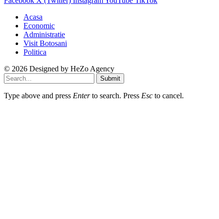
Facebook
X (Twitter)
Instagram
YouTube
TikTok
Acasa
Economic
Administratie
Visit Botosani
Politica
© 2026 Designed by
HeZo Agency
Submit
Type above and press
Enter
to search. Press
Esc
to cancel.