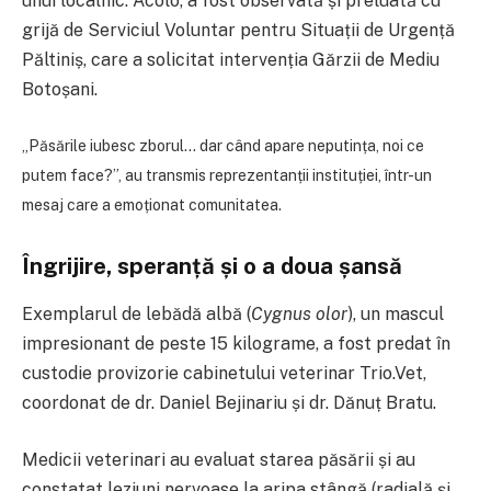
unui localnic. Acolo, a fost observată și preluată cu
grijă de Serviciul Voluntar pentru Situații de Urgență
Păltiniș, care a solicitat intervenția Gărzii de Mediu
Botoșani.
„Păsările iubesc zborul… dar când apare neputința, noi ce
putem face?”, au transmis reprezentanții instituției, într-un
mesaj care a emoționat comunitatea.
Îngrijire, speranță și o a doua șansă
Exemplarul de lebădă albă (
Cygnus olor
), un mascul
impresionant de peste 15 kilograme, a fost predat în
custodie provizorie cabinetului veterinar Trio.Vet,
coordonat de dr. Daniel Bejinariu și dr. Dănuț Bratu.
Medicii veterinari au evaluat starea păsării și au
constatat leziuni nervoase la aripa stângă (radială și