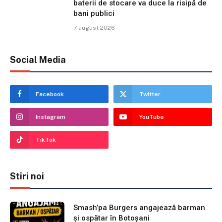
baterii de stocare va duce la risipă de
bani publici
7 august 2026
Social Media
Facebook
Twitter
Instagram
YouTube
TikTok
Stiri noi
Smash’pa Burgers angajează barman
și ospătar în Botoșani