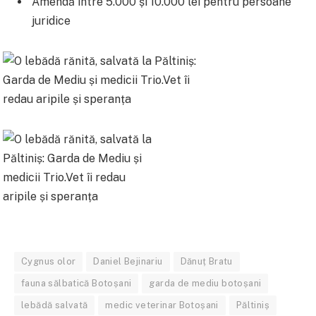
Amendă între 5.000 și 10.000 lei pentru persoane
juridice
Cygnus olor
Daniel Bejinariu
Dănuț Bratu
fauna sălbatică Botoșani
garda de mediu botoșani
lebădă salvată
medic veterinar Botoșani
Păltiniș