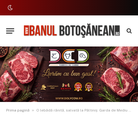
»
Prima pagină
O lebădă rănită, salvată la Păltiniș: Garda de Mediu și medicii Trio.Vet îi redau aripile și speranța