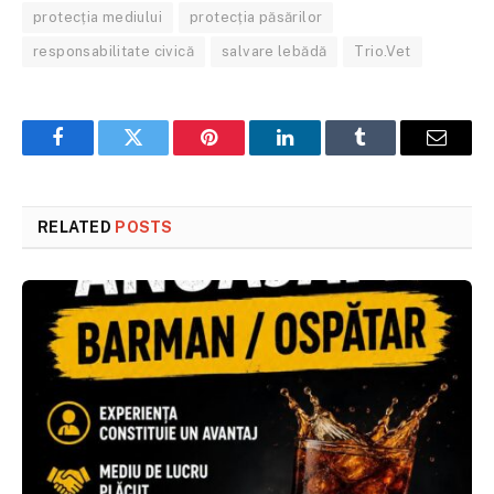
protecția mediului
protecția păsărilor
responsabilitate civică
salvare lebădă
Trio.Vet
Facebook
Twitter
Pinterest
LinkedIn
Tumblr
Email
RELATED
POSTS