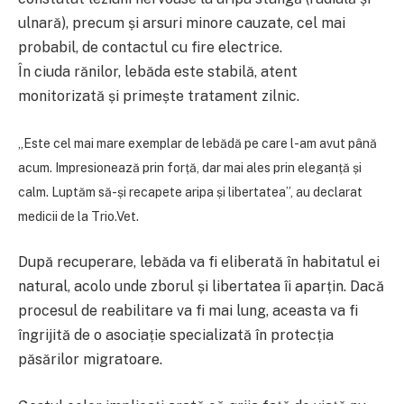
ulnară), precum și arsuri minore cauzate, cel mai
probabil, de contactul cu fire electrice.
În ciuda rănilor, lebăda este stabilă, atent
monitorizată și primește tratament zilnic.
„Este cel mai mare exemplar de lebădă pe care l-am avut până
acum. Impresionează prin forță, dar mai ales prin eleganță și
calm. Luptăm să-și recapete aripa și libertatea”, au declarat
medicii de la Trio.Vet.
După recuperare, lebăda va fi eliberată în habitatul ei
natural, acolo unde zborul și libertatea îi aparțin. Dacă
procesul de reabilitare va fi mai lung, aceasta va fi
îngrijită de o asociație specializată în protecția
păsărilor migratoare.