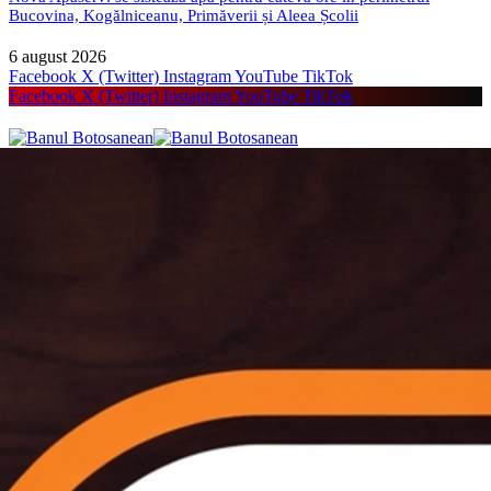
Bucovina, Kogălniceanu, Primăverii și Aleea Școlii
6 august 2026
Facebook
X (Twitter)
Instagram
YouTube
TikTok
Facebook
X (Twitter)
Instagram
YouTube
TikTok