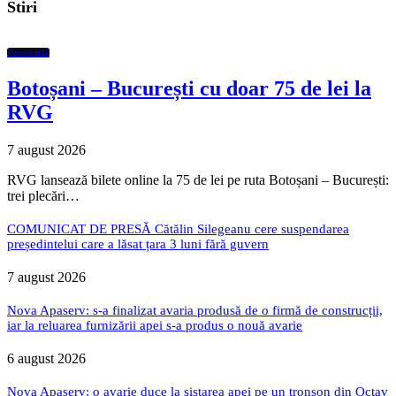
Stiri
Economic
Botoșani – București cu doar 75 de lei la
RVG
7 august 2026
RVG lansează bilete online la 75 de lei pe ruta Botoșani – București:
trei plecări…
COMUNICAT DE PRESĂ Cătălin Silegeanu cere suspendarea
președintelui care a lăsat țara 3 luni fără guvern
7 august 2026
Nova Apaserv: s-a finalizat avaria produsă de o firmă de construcții,
iar la reluarea furnizării apei s-a produs o nouă avarie
6 august 2026
Nova Apaserv: o avarie duce la sistarea apei pe un tronson din Octav