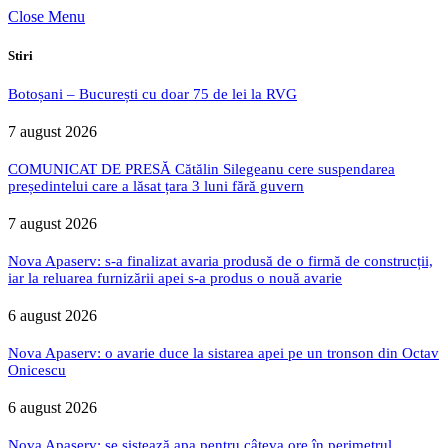
Close Menu
Stiri
Botoșani – București cu doar 75 de lei la RVG
7 august 2026
COMUNICAT DE PRESĂ Cătălin Silegeanu cere suspendarea
președintelui care a lăsat țara 3 luni fără guvern
7 august 2026
Nova Apaserv: s-a finalizat avaria produsă de o firmă de construcții,
iar la reluarea furnizării apei s-a produs o nouă avarie
6 august 2026
Nova Apaserv: o avarie duce la sistarea apei pe un tronson din Octav
Onicescu
6 august 2026
Nova Apaserv: se sistează apa pentru câteva ore în perimetrul