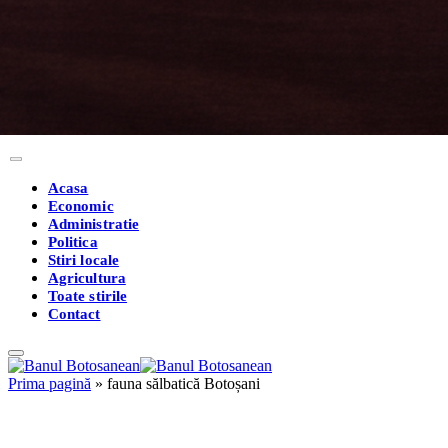
Acasa
Economic
Administratie
Politica
Stiri locale
Agricultura
Toate stirile
Contact
Prima pagină
»
fauna sălbatică Botoșani