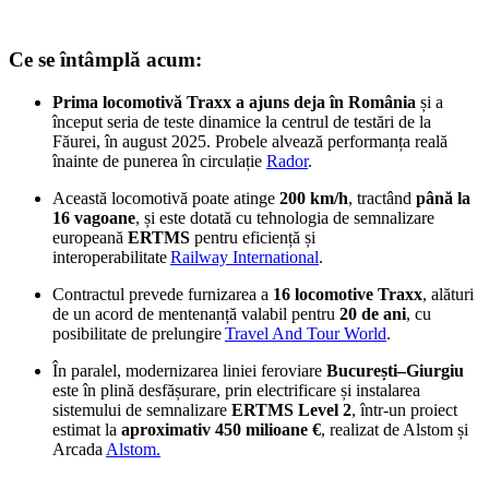
Ce se întâmplă acum:
Prima locomotivă Traxx a ajuns deja în România
și a
început seria de teste dinamice la centrul de testări de la
Făurei, în august 2025. Probele alvează performanța reală
înainte de punerea în circulație
Rador
.
Această locomotivă poate atinge
200 km/h
, tractând
până la
16 vagoane
, și este dotată cu tehnologia de semnalizare
europeană
ERTMS
pentru eficiență și
interoperabilitate
Railway International
.
Contractul prevede furnizarea a
16 locomotive Traxx
, alături
de un acord de mentenanță valabil pentru
20 de ani
, cu
posibilitate de prelungire
Travel And Tour World
.
În paralel, modernizarea liniei feroviare
București–Giurgiu
este în plină desfășurare, prin electrificare și instalarea
sistemului de semnalizare
ERTMS Level 2
, într-un proiect
estimat la
aproximativ 450 milioane €
, realizat de Alstom și
Arcada
Alstom.