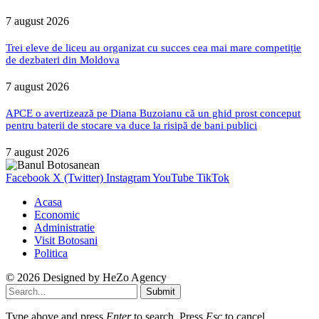
7 august 2026
Trei eleve de liceu au organizat cu succes cea mai mare competiție
de dezbateri din Moldova
7 august 2026
APCE o avertizează pe Diana Buzoianu că un ghid prost conceput
pentru baterii de stocare va duce la risipă de bani publici
7 august 2026
Facebook
X (Twitter)
Instagram
YouTube
TikTok
Acasa
Economic
Administratie
Visit Botosani
Politica
© 2026 Designed by
HeZo Agency
Submit
Type above and press
Enter
to search. Press
Esc
to cancel.