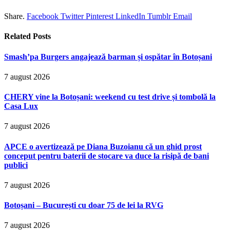
Share.
Facebook
Twitter
Pinterest
LinkedIn
Tumblr
Email
Related
Posts
Smash’pa Burgers angajează barman și ospătar în Botoșani
7 august 2026
CHERY vine la Botoșani: weekend cu test drive și tombolă la
Casa Lux
7 august 2026
APCE o avertizează pe Diana Buzoianu că un ghid prost
conceput pentru baterii de stocare va duce la risipă de bani
publici
7 august 2026
Botoșani – București cu doar 75 de lei la RVG
7 august 2026