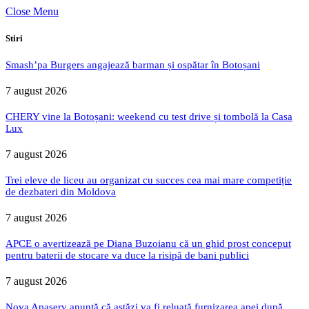
Close Menu
Stiri
Smash’pa Burgers angajează barman și ospătar în Botoșani
7 august 2026
CHERY vine la Botoșani: weekend cu test drive și tombolă la Casa
Lux
7 august 2026
Trei eleve de liceu au organizat cu succes cea mai mare competiție
de dezbateri din Moldova
7 august 2026
APCE o avertizează pe Diana Buzoianu că un ghid prost conceput
pentru baterii de stocare va duce la risipă de bani publici
7 august 2026
Nova Apaserv anunță că astăzi va fi reluată furnizarea apei după