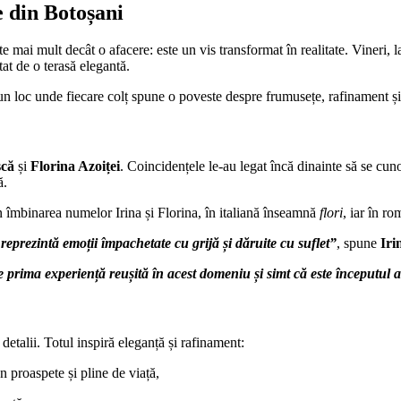
e din Botoșani
e mai mult decât o afacere: este un vis transformat în realitate. Vineri, l
at de o terasă elegantă.
 un loc unde fiecare colț spune o poveste despre frumusețe, rafinament și
șcă
și
Florina Azoiței
. Coincidențele le-au legat încă dinainte să se cun
ă.
 îmbinarea numelor Irina și Florina, în italiană înseamnă
flori
, iar în r
 reprezintă emoții împachetate cu grijă și dăruite cu suflet”
, spune
Iri
e prima experiență reușită în acest domeniu și simt că este începutul
etalii. Totul inspiră eleganță și rafinament:
n proaspete și pline de viață,