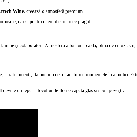
artă,
rtech Wine
, creează o atmosferă premium.
umusețe, dar și pentru clientul care trece pragul.
i, familie și colaboratori. Atmosfera a fost una caldă, plină de entuzias
e, la rafinament și la bucuria de a transforma momentele în amintiri. Este
I
devine un reper – locul unde florile capătă glas și spun povești.