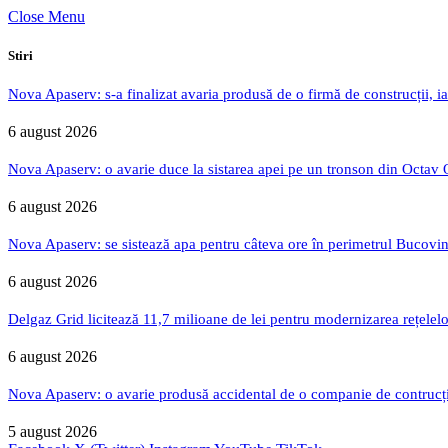
Close Menu
Stiri
Nova Apaserv: s-a finalizat avaria produsă de o firmă de construcții, ia
6 august 2026
Nova Apaserv: o avarie duce la sistarea apei pe un tronson din Octav
6 august 2026
Nova Apaserv: se sistează apa pentru câteva ore în perimetrul Bucovin
6 august 2026
Delgaz Grid licitează 11,7 milioane de lei pentru modernizarea rețelelo
6 august 2026
Nova Apaserv: o avarie produsă accidental de o companie de contrucți
5 august 2026