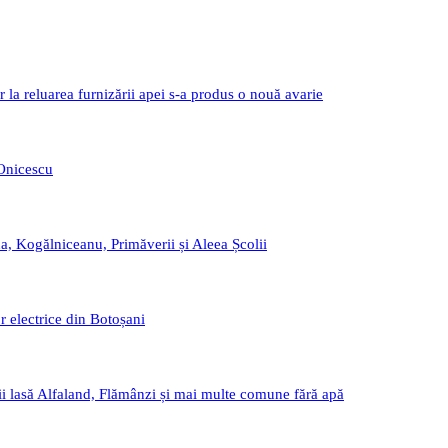
r la reluarea furnizării apei s-a produs o nouă avarie
 Onicescu
a, Kogălniceanu, Primăverii și Aleea Școlii
r electrice din Botoșani
i lasă Alfaland, Flămânzi și mai multe comune fără apă