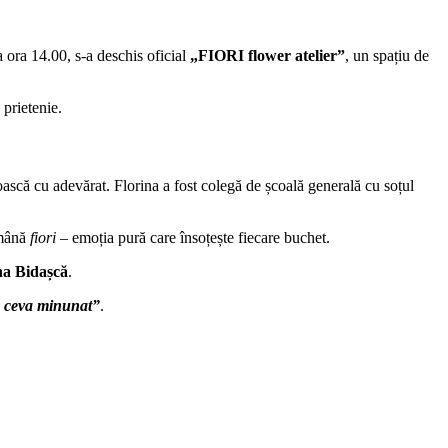
a ora 14.00, s-a deschis oficial
„FIORI flower atelier”
, un spațiu de
 prietenie.
oască cu adevărat. Florina a fost colegă de școală generală cu soțul
omână
fiori
– emoția pură care însoțește fiecare buchet.
na Bidașcă
.
 a ceva minunat”
.