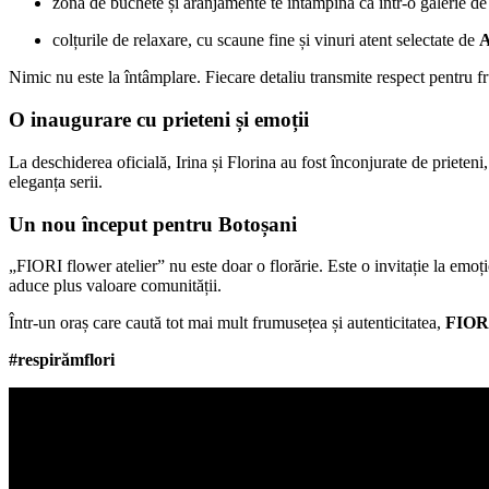
zona de buchete și aranjamente te întâmpină ca într-o galerie de 
colțurile de relaxare, cu scaune fine și vinuri atent selectate de
A
Nimic nu este la întâmplare. Fiecare detaliu transmite respect pentru fr
O inaugurare cu prieteni și emoții
La deschiderea oficială, Irina și Florina au fost înconjurate de prieten
eleganța serii.
Un nou început pentru Botoșani
„FIORI flower atelier” nu este doar o florărie. Este o invitație la emoți
aduce plus valoare comunității.
Într-un oraș care caută tot mai mult frumusețea și autenticitatea,
FIOR
#respirămflori