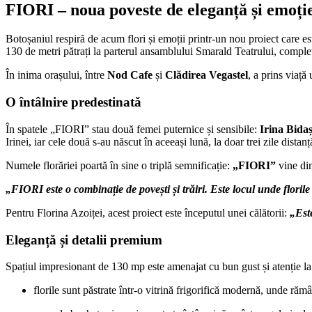
FIORI – noua poveste de eleganță și emoți
Botoșaniul respiră de acum flori și emoții printr-un nou proiect care est
130 de metri pătrați la parterul ansamblului Smarald Teatrului, complet
În inima orașului, între
Nod Cafe
și
Clădirea Vegastel
, a prins viață
O întâlnire predestinată
În spatele „FIORI” stau două femei puternice și sensibile:
Irina Bida
Irinei, iar cele două s-au născut în aceeași lună, la doar trei zile distanț
Numele florăriei poartă în sine o triplă semnificație:
„FIORI”
vine din
„FIORI este o combinație de povești și trăiri. Este locul unde florile
Pentru Florina Azoiței, acest proiect este începutul unei călătorii:
„Est
Eleganță și detalii premium
Spațiul impresionant de 130 mp este amenajat cu bun gust și atenție la d
florile sunt păstrate într-o vitrină frigorifică modernă, unde rămâ