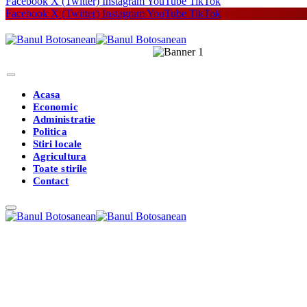
Facebook
X (Twitter)
Instagram
YouTube
TikTok
Facebook
X (Twitter)
Instagram
YouTube
TikTok
Acasa
Economic
Administratie
Politica
Stiri locale
Agricultura
Toate stirile
Contact