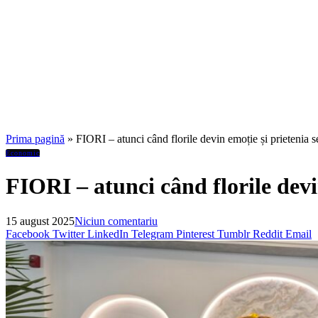
Prima pagină
»
FIORI – atunci când florile devin emoție și prietenia 
Economic
FIORI – atunci când florile devi
15 august 2025
Niciun comentariu
Facebook
Twitter
LinkedIn
Telegram
Pinterest
Tumblr
Reddit
Email