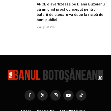
APCE o avertizează pe Diana Buzoianu
că un ghid prost conceput pentru
baterii de stocare va duce la risipă de
bani publici
7 august 2026
Facebook
X
Instagram
YouTube
TikTok
(Twitter)