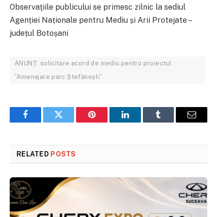
Observaţiile publicului se primesc zilnic la sediul
Agenției Naționale pentru Mediu și Arii Protejate –
județul Botoșani
ANUNȚ: solicitare acord de mediu pentru proiectul
”Amenajare parc Ștefănești”
Facebook
Twitter
Pinterest
LinkedIn
Tumblr
Email
RELATED
POSTS