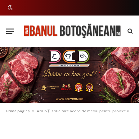
»
Prima pagină
ANUNȚ: solicitare acord de mediu pentru proiectul ”Amenajare parc Ștefănești”