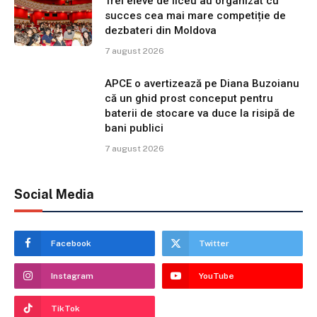
Trei eleve de liceu au organizat cu
succes cea mai mare competiție de
dezbateri din Moldova
7 august 2026
APCE o avertizează pe Diana Buzoianu
că un ghid prost conceput pentru
baterii de stocare va duce la risipă de
bani publici
7 august 2026
Social Media
Facebook
Twitter
Instagram
YouTube
TikTok