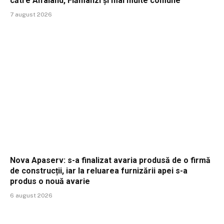
către Alfaland, Flămânzi și mai multe comune
7 august 2026
Nova Apaserv: s-a finalizat avaria produsă de o firmă
de construcții, iar la reluarea furnizării apei s-a
produs o nouă avarie
6 august 2026