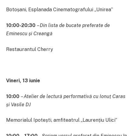
Botoșani, Esplanada Cinematografului „Unirea”
10:00-20:30
–
Din lista de bucate preferate de
Eminescu și Creangă
Restaurantul Cherry
Vineri, 13 iunie
10:00
–
Atelier de lectură performativă cu Ionuț Caras
și Vasile DJ
Memorialul Ipotești, amfiteatrul „Laurențiu Ulici”
10:00 – 17:00
–
Scriem versul preferat din Eminescu
în