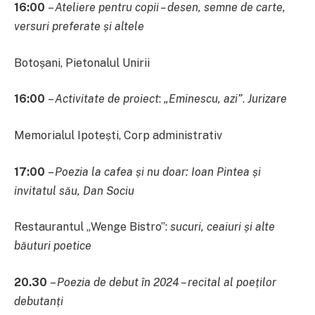
16:00
–
Ateliere pentru copii – desen, semne de carte,
versuri preferate
și altele
Botoșani, Pietonalul Unirii
16:00
–
Activitate de proiect
:
„Eminescu, azi”
.
Jurizare
Memorialul Ipotești, Corp administrativ
17:00
–
Poezia la cafea și nu doar: Ioan Pintea și
invitatul său, Dan Sociu
Restaurantul „Wenge Bistro”:
sucuri, ceaiuri și alte
băuturi poetice
20.30
–
Poezia de debut în 2024 – recital al poeților
debutanți