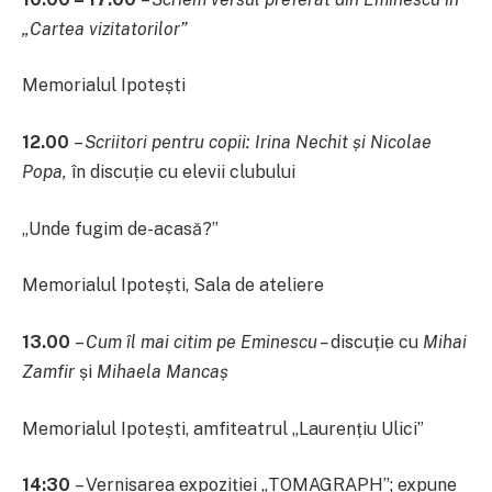
„Cartea vizitatorilor”
Memorialul Ipotești
12.00
–
Scriitori pentru copii: Irina Nechit și Nicolae
Popa,
în discuție cu elevii clubului
„Unde fugim de-acasă?”
Memorialul Ipotești, Sala de ateliere
13.00
–
Cum îl mai citim pe Eminescu –
discuție
cu
Mihai
Zamfir
și
Mihaela Mancaș
Memorialul Ipotești, amfiteatrul „Laurențiu Ulici”
14:30
– Vernisarea expoziției „TOMAGRAPH”; expune