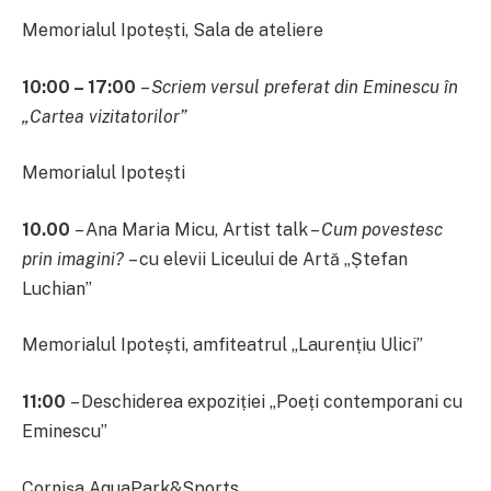
Memorialul Ipotești, Sala de ateliere
10:00 – 17:00
–
Scriem versul preferat din Eminescu
în
„Cartea vizitatorilor”
Memorialul Ipotești
10.00
– Ana Maria Micu, Artist talk –
Cum povestesc
prin imagini?
– cu elevii Liceului de Artă „Ștefan
Luchian”
Memorialul Ipotești, amfiteatrul „Laurențiu Ulici”
11:
00
– Deschiderea expoziției „Poeți contemporani cu
Eminescu”
Cornișa AquaPark&Sports