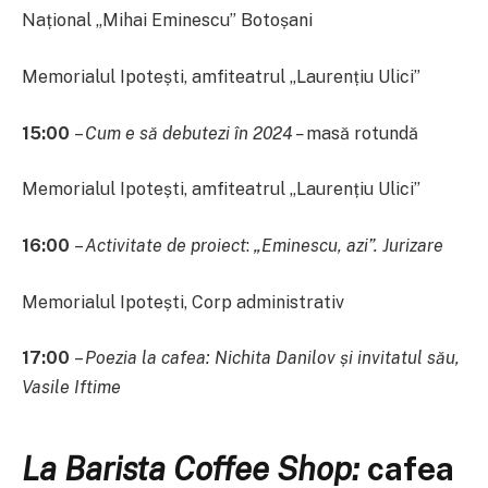
Național „Mihai Eminescu” Botoșani
Memorialul Ipotești, amfiteatrul „Laurențiu Ulici”
15:00
–
Cum e să debutezi în 2024 –
masă rotundă
Memorialul Ipotești, amfiteatrul „Laurențiu Ulici”
16:00
–
Activitate de proiect
:
„Eminescu, azi”. Jurizare
Memorialul Ipotești, Corp administrativ
17:00
–
Poezia la cafea: Nichita Danilov
și invitatul său,
Vasile Iftime
La Barista Coffee Shop:
cafea