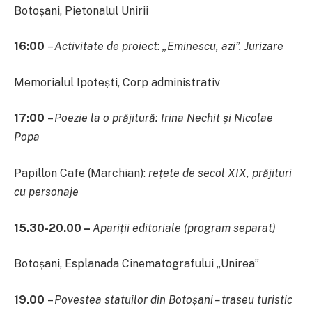
Botoșani, Pietonalul Unirii
16:00
–
Activitate de proiect
:
„Eminescu, azi”. Jurizare
Memorialul Ipotești, Corp administrativ
17:00
–
Poezie la o prăjitură: Irina Nechit și Nicolae
Popa
Papillon Cafe (Marchian):
rețete de secol XIX, prăjituri
cu personaje
15.30-20.00 –
Apariții editoriale
(program separat)
Botoșani, Esplanada Cinematografului „Unirea”
19.00
–
Povestea statuilor din Botoșani – traseu turistic