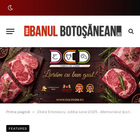
»
Prima pagină
Zilele Eminescu, ediția iunie 2025 – Memorialul Ipotești – Centrul Național de Studii „Mihai Eminescu”
FEATURED