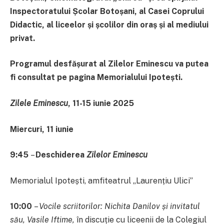
Inspectoratului Școlar Botoșani, a
l
Casei Coprului
Didactic, a
l
liceelor și școlilor din oraș și a
l
mediului
privat.
Programul
desfășurat al
Zilelor Eminescu va putea
fi consultat pe pagina Memorialului Ipotești.
Zilele Eminescu
, 11-15 iunie 2025
Miercuri, 11 iunie
9:45
–
Deschiderea
Zilelor Eminescu
Memorialul Ipotești, amfiteatrul „Laurențiu Ulici”
10:00
–
Vocile scriitorilor: Nichita Danilov și invitatul
său, Vasile Iftime,
în discuție cu liceenii de la Colegiul