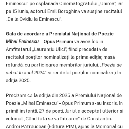
Eminescu” pe esplanada Cinematografului „Unirea”, iar
pe 15 iunie, actorul Emil Boroghină va susține recitalul
„De la Ovidiu la Eminescu”.
Gala de acordare a Premiului Naţional de Poezie
Mihai Eminescu
– Opus Primum
va avea loc în
Amfitetarul „Laurențiu Ulici”, fiind precedată de
recitalul poeților nominalizaţi la prima ediţie; masă
rotundă, cu participarea membrilor juriului, „
Poezia de
debut în anul 2024
” și recitalul poeților nominalizați la
ediţia 2025
.
Precizăm că la ediția din 2025 a Premiului Național de
Poezie „Mihai Eminescu” – Opus Primum s-au înscris, în
primă instanță, 27 de poeți. Juriul a acceptat ulterior și
volumul „Când tata se va întoarce” de Constantin-
Andrei Pătrăucean (Editura PIM), ajuns la Memorial cu