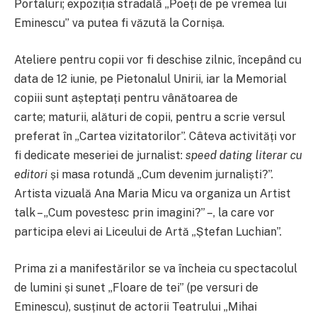
Portaluri; expoziția stradală „Poeți de pe vremea lui
Eminescu” va putea fi văzută la Cornișa.
Ateliere pentru copii vor fi deschise zilnic, începând cu
data de 12 iunie, pe Pietonalul Unirii, iar la Memorial
copiii sunt așteptați pentru vânătoarea de
carte; maturii, alături de copii, pentru a scrie versul
preferat în „Cartea vizitatorilor”. Câteva activități vor
fi dedicate meseriei de jurnalist:
speed dating literar cu
editori
și masa rotundă „Cum devenim jurnaliști?”.
Artista vizuală Ana Maria Micu va organiza un Artist
talk – „Cum povestesc prin imagini?” –, la care vor
participa elevi ai Liceului de Artă „Ștefan Luchian”.
Prima zi a manifestărilor se va încheia cu spectacolul
de lumini și sunet „Floare de tei” (pe versuri de
Eminescu), susținut de actorii Teatrului „Mihai