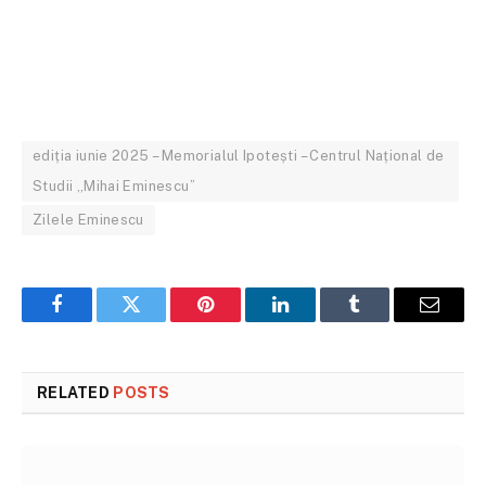
ediția iunie 2025 – Memorialul Ipotești – Centrul Național de
Studii „Mihai Eminescu”
Zilele Eminescu
Facebook
Twitter
Pinterest
LinkedIn
Tumblr
Email
RELATED
POSTS