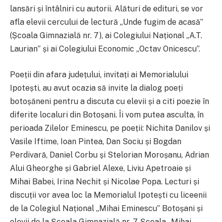
lansări și întâlniri cu autorii. Alături de edituri, se vor
afla elevii cercului de lectură „Unde fugim de acasă”
(Școala Gimnazială nr. 7), ai Colegiului Național „A.T.
Laurian” și ai Colegiului Economic „Octav Onicescu”.
Poeții din afara județului, invitați ai Memorialului
Ipotești, au avut ocazia să invite la dialog poeți
botoșăneni pentru a discuta cu elevii și a citi poezie în
diferite localuri din Botoșani. Îi vom putea asculta, în
perioada Zilelor Eminescu, pe poeții: Nichita Danilov și
Vasile Iftime, Ioan Pintea, Dan Sociu și Bogdan
Perdivară, Daniel Corbu și Stelorian Moroșanu, Adrian
Alui Gheorghe și Gabriel Alexe, Liviu Apetroaie și
Mihai Babei, Irina Nechit și Nicolae Popa. Lecturi și
discuții vor avea loc la Memorialul Ipotești cu liceenii
de la Colegiul Național „Mihai Eminescu” Botoșani și
elevii de la Școala Gimnazială nr. 7, Școala „Mihai