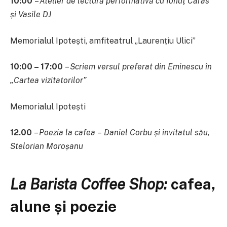
10:00
–
Atelier de lectură performativă cu Ionuț Caras
și Vasile DJ
Memorialul Ipotești, amfiteatrul „Laurențiu Ulici”
10:00 – 17:00
–
Scriem versul preferat din Eminescu
în
„Cartea vizitatorilor”
Memorialul Ipotești
12.00
–
Poezia la cafea
–
Daniel Corbu și invitatul său,
Stelorian Moroșanu
La Barista Coffee Shop:
cafea,
alune și poezie