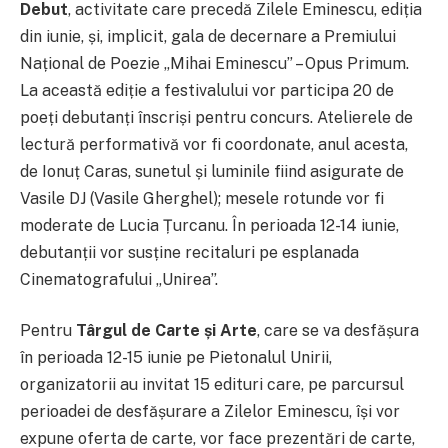
Debut
, activitate care precedă Zilele Eminescu, ediția
din iunie, și, implicit, gala de decernare a Premiului
Național de Poezie „Mihai Eminescu” – Opus Primum.
La această ediție a festivalului vor participa 20 de
poeți debutanți înscriși pentru concurs. Atelierele de
lectură performativă vor fi coordonate, anul acesta,
de Ionuț Caras, sunetul și luminile fiind asigurate de
Vasile DJ (Vasile Gherghel); mesele rotunde vor fi
moderate de Lucia Țurcanu. În perioada 12-14 iunie,
debutanții vor susține recitaluri pe esplanada
Cinematografului „Unirea”.
Pentru
Târgul de Carte
și Arte
, care se va desfășura
în perioada 12-15 iunie pe Pietonalul Unirii,
organizatorii au invitat 15 edituri care, pe parcursul
perioadei de desfășurare a Zilelor Eminescu, își vor
expune oferta de carte, vor face prezentări de carte,