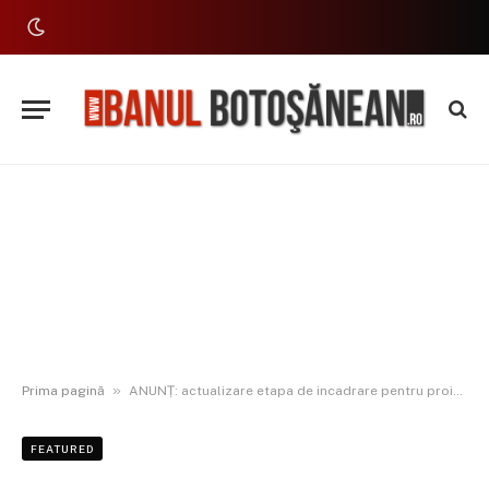
»
Prima pagină
ANUNȚ: actualizare etapa de incadrare pentru proiectul Extindere sistem de canalizare menajeră și realizare racorduri în UAT Darabani, județul Botoșani”
FEATURED