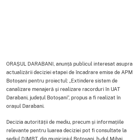
ORAȘUL DARABANI, anunță publicul interesat asupra
actualizării deciziei etapei de încadrare emise de APM
Botoșani pentru proiectul: „Extindere sistem de
canalizare menajeră și realizare racorduri în UAT
Darabani, județul Botoșani”, propus a fi realizat în
orașul Darabani.
Decizia autorității de mediu, precum și informațiile
relevante pentru luarea deciziei pot fi consultate la
sediul DJMBT, din municipiul Botoșani, b-dul Mihai