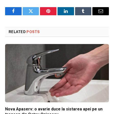
Facebook
Twitter
Pinterest
LinkedIn
Tumblr
Email
RELATED
POSTS
Nova Apaserv: o avarie duce la sistarea apei pe un