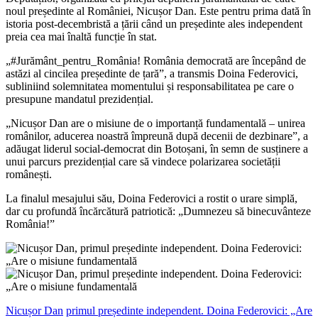
noul președinte al României, Nicușor Dan. Este pentru prima dată în
istoria post-decembristă a țării când un președinte ales independent
preia cea mai înaltă funcție în stat.
„#Jurământ_pentru_România! România democrată are începând de
astăzi al cincilea președinte de țară”, a transmis Doina Federovici,
subliniind solemnitatea momentului și responsabilitatea pe care o
presupune mandatul prezidențial.
„Nicușor Dan are o misiune de o importanță fundamentală – unirea
românilor, aducerea noastră împreună după decenii de dezbinare”, a
adăugat liderul social-democrat din Botoșani, în semn de susținere a
unui parcurs prezidențial care să vindece polarizarea societății
românești.
La finalul mesajului său, Doina Federovici a rostit o urare simplă,
dar cu profundă încărcătură patriotică: „Dumnezeu să binecuvânteze
România!”
Nicușor Dan
primul președinte independent. Doina Federovici: „Are