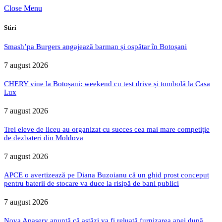
Close Menu
Stiri
Smash’pa Burgers angajează barman și ospătar în Botoșani
7 august 2026
CHERY vine la Botoșani: weekend cu test drive și tombolă la Casa
Lux
7 august 2026
Trei eleve de liceu au organizat cu succes cea mai mare competiție
de dezbateri din Moldova
7 august 2026
APCE o avertizează pe Diana Buzoianu că un ghid prost conceput
pentru baterii de stocare va duce la risipă de bani publici
7 august 2026
Nova Apaserv anunță că astăzi va fi reluată furnizarea apei după