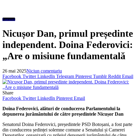
Featured
Nicușor Dan, primul președinte
independent. Doina Federovici:
„Are o misiune fundamentală
26 mai 2025
Niciun comentariu
Facebook
Twitter
LinkedIn
Telegram
Pinterest
Tumblr
Reddit
Email
Share
Facebook
Twitter
LinkedIn
Pinterest
Email
Doina Federovici, alături de conducerea Parlamentului la
depunerea jurământului de către președintele Nicușor Dan
Senatorul Doina Federovici, președintele PSD Botoșani, a fost parte
din conducerea ședinței solemne comune a Senatului și Camerei
Deputaților, organizată cu prilejul depunerii jurământului de către