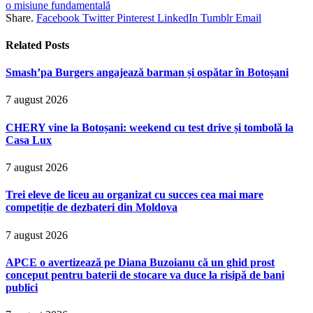
o misiune fundamentală
Share.
Facebook
Twitter
Pinterest
LinkedIn
Tumblr
Email
Related
Posts
Smash’pa Burgers angajează barman și ospătar în Botoșani
7 august 2026
CHERY vine la Botoșani: weekend cu test drive și tombolă la
Casa Lux
7 august 2026
Trei eleve de liceu au organizat cu succes cea mai mare
competiție de dezbateri din Moldova
7 august 2026
APCE o avertizează pe Diana Buzoianu că un ghid prost
conceput pentru baterii de stocare va duce la risipă de bani
publici