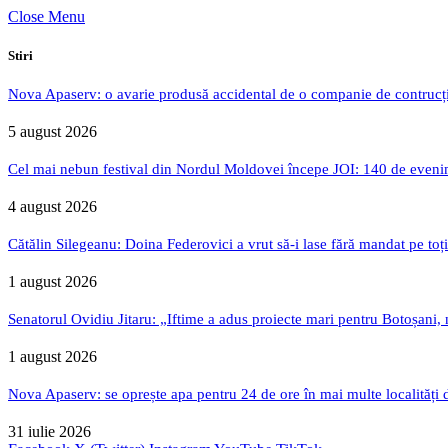
Close Menu
Stiri
Nova Apaserv: o avarie produsă accidental de o companie de contrucți
5 august 2026
Cel mai nebun festival din Nordul Moldovei începe JOI: 140 de evenime
4 august 2026
Cătălin Silegeanu: Doina Federovici a vrut să-i lase fără mandat pe toț
1 august 2026
Senatorul Ovidiu Jitaru: „Iftime a adus proiecte mari pentru Botoșani, n
1 august 2026
Nova Apaserv: se oprește apa pentru 24 de ore în mai multe localități 
31 iulie 2026