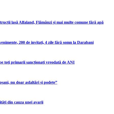
rucții lasă Alfaland, Flămânzi și mai multe comune fără apă
enimente, 200 de invitați, 4 zile fără somn la Darabani
pe toți primarii sancționați vreodată de ANI
șani, nu doar asfaltări și podețe”
tăți din cauza unei avarii