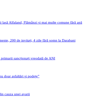
i lasă Alfaland, Flămânzi și mai multe comune fără apă
nte, 200 de invitați, 4 zile fără somn la Darabani
i primarii sancționați vreodată de ANI
u doar asfaltări și podețe”
din cauza unei avarii