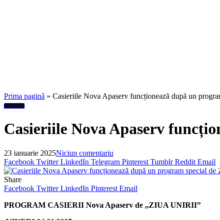
Prima pagină
»
Casieriile Nova Apaserv funcționează după un program
Featured
Casieriile Nova Apaserv funcțio
23 ianuarie 2025
Niciun comentariu
Facebook
Twitter
LinkedIn
Telegram
Pinterest
Tumblr
Reddit
Email
Share
Facebook
Twitter
LinkedIn
Pinterest
Email
PROGRAM CASIERII Nova Apaserv de ,,ZIUA UNIRII”