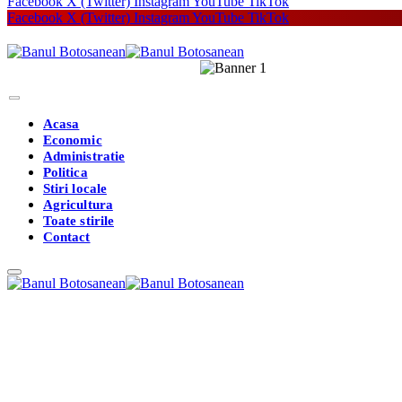
Facebook
X (Twitter)
Instagram
YouTube
TikTok
Facebook
X (Twitter)
Instagram
YouTube
TikTok
Acasa
Economic
Administratie
Politica
Stiri locale
Agricultura
Toate stirile
Contact