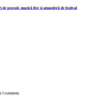
 de pescuit, muzică live și atmosferă de festival
me I comment.