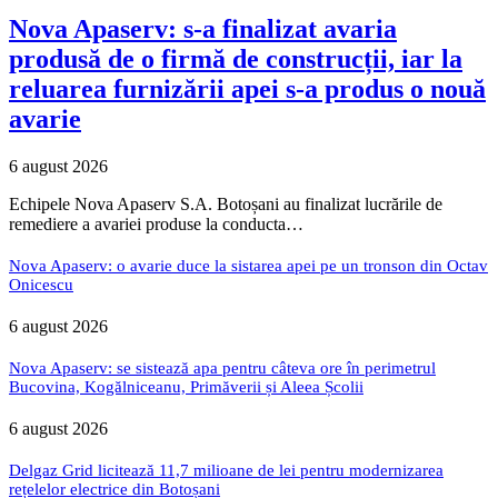
Nova Apaserv: s-a finalizat avaria
produsă de o firmă de construcții, iar la
reluarea furnizării apei s-a produs o nouă
avarie
6 august 2026
Echipele Nova Apaserv S.A. Botoșani au finalizat lucrările de
remediere a avariei produse la conducta…
Nova Apaserv: o avarie duce la sistarea apei pe un tronson din Octav
Onicescu
6 august 2026
Nova Apaserv: se sistează apa pentru câteva ore în perimetrul
Bucovina, Kogălniceanu, Primăverii și Aleea Școlii
6 august 2026
Delgaz Grid licitează 11,7 milioane de lei pentru modernizarea
rețelelor electrice din Botoșani