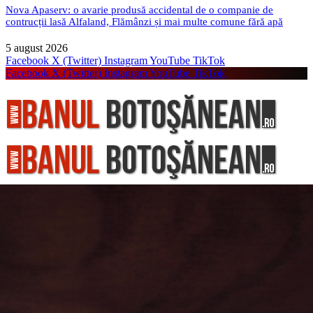
Nova Apaserv: o avarie produsă accidental de o companie de
contrucții lasă Alfaland, Flămânzi și mai multe comune fără apă
5 august 2026
Facebook
X (Twitter)
Instagram
YouTube
TikTok
Facebook
X (Twitter)
Instagram
YouTube
TikTok