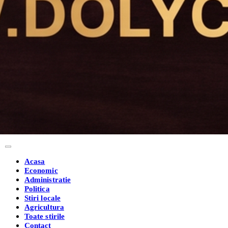
Acasa
Economic
Administratie
Politica
Stiri locale
Agricultura
Toate stirile
Contact