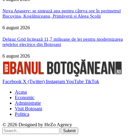
Nova Apaserv: se sistează apa pentru câteva ore în perimetrul
Bucovina, Kogălniceanu, Primăverii și Aleea Școlii
6 august 2026
Delgaz Grid licitează 11,7 milioane de lei pentru modernizarea
rețelelor electrice din Botoșani
6 august 2026
Facebook
X (Twitter)
Instagram
YouTube
TikTok
Acasa
Economic
Administratie
Visit Botosani
Politica
© 2026 Designed by
HeZo Agency
Submit