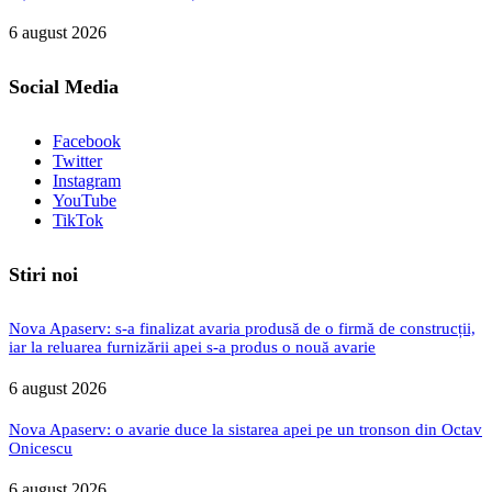
6 august 2026
Social Media
Facebook
Twitter
Instagram
YouTube
TikTok
Stiri noi
Nova Apaserv: s-a finalizat avaria produsă de o firmă de construcții,
iar la reluarea furnizării apei s-a produs o nouă avarie
6 august 2026
Nova Apaserv: o avarie duce la sistarea apei pe un tronson din Octav
Onicescu
6 august 2026