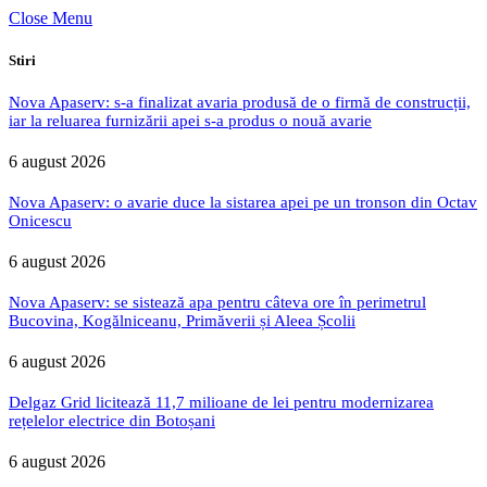
Close Menu
Stiri
Nova Apaserv: s-a finalizat avaria produsă de o firmă de construcții,
iar la reluarea furnizării apei s-a produs o nouă avarie
6 august 2026
Nova Apaserv: o avarie duce la sistarea apei pe un tronson din Octav
Onicescu
6 august 2026
Nova Apaserv: se sistează apa pentru câteva ore în perimetrul
Bucovina, Kogălniceanu, Primăverii și Aleea Școlii
6 august 2026
Delgaz Grid licitează 11,7 milioane de lei pentru modernizarea
rețelelor electrice din Botoșani
6 august 2026