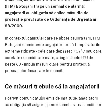
(ITM) Botoșani trage un semnal de alarmă:
angajatorii au obligația să aplice măsurile de
protecție prevăzute de Ordonanța de Urgență nr.
99/2000.
În contextul caniculei care se abate asupra țării, ITM
Botoșani reamintește angajatorilor că temperaturile
extreme ridicate – cele care depășesc +37°C sau care,
corelate cu umiditate mare, ating indicele ITU de
peste 80 – impun măsuri clare pentru protecția
persoanelor încadrate în muncă.
Ce măsuri trebuie să ia angajatorii
Potrivit comunicatului emis de instituție, angajatorii
au obligația să asigure, pentru ameliorarea condițiilor