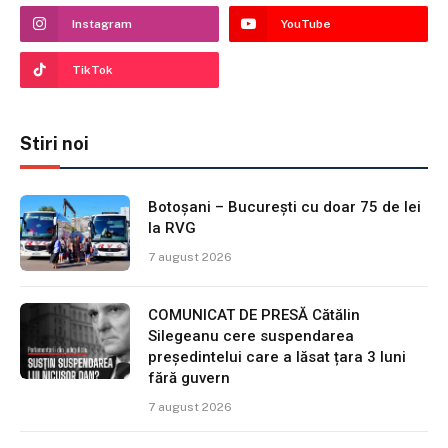
Instagram
YouTube
TikTok
Stiri noi
Botoșani – București cu doar 75 de lei
la RVG
7 august 2026
COMUNICAT DE PRESĂ Cătălin
Silegeanu cere suspendarea
președintelui care a lăsat țara 3 luni
fără guvern
7 august 2026