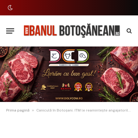
»
Prima pagină
Caniculă în Botoșani. ITM le reamintește angajatorilor: apă minerală, dușuri și reducerea programului de lucru