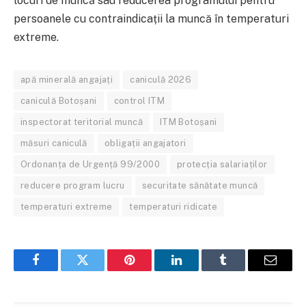
locuri de muncă sau reducerea programului pentru
persoanele cu contraindicații la muncă în temperaturi
extreme.
apă minerală angajați
caniculă 2026
caniculă Botoșani
control ITM
inspectorat teritorial muncă
ITM Botoșani
măsuri caniculă
obligații angajatori
Ordonanța de Urgență 99/2000
protecția salariaților
reducere program lucru
securitate sănătate muncă
temperaturi extreme
temperaturi ridicate
Facebook
Twitter
Pinterest
LinkedIn
Tumblr
Email