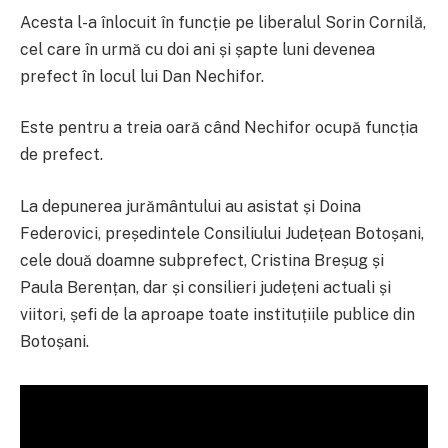
Acesta l-a înlocuit în funcție pe liberalul Sorin Cornilă,
cel care în urmă cu doi ani și șapte luni devenea
prefect în locul lui Dan Nechifor.
Este pentru a treia oară când Nechifor ocupă funcția
de prefect.
La depunerea jurământului au asistat și Doina
Federovici, președintele Consiliului Județean Botoșani,
cele două doamne subprefect, Cristina Breșug și
Paula Berențan, dar și consilieri județeni actuali și
viitori, șefi de la aproape toate instituțiile publice din
Botoșani.