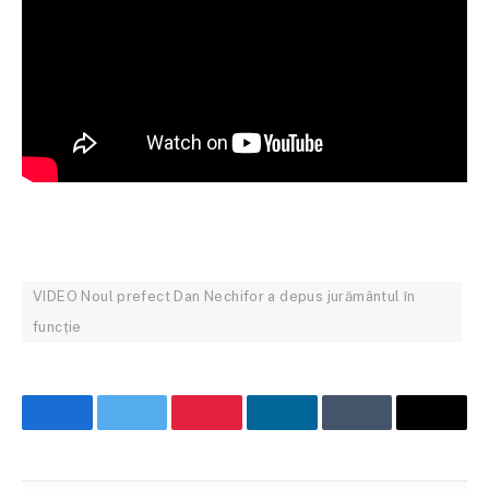
VIDEO Noul prefect Dan Nechifor a depus jurământul în
funcție
Facebook
Twitter
Pinterest
LinkedIn
Tumblr
Email