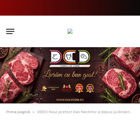
»
Prima pagină
VIDEO Noul prefect Dan Nechifor a depus jurământul în funcție