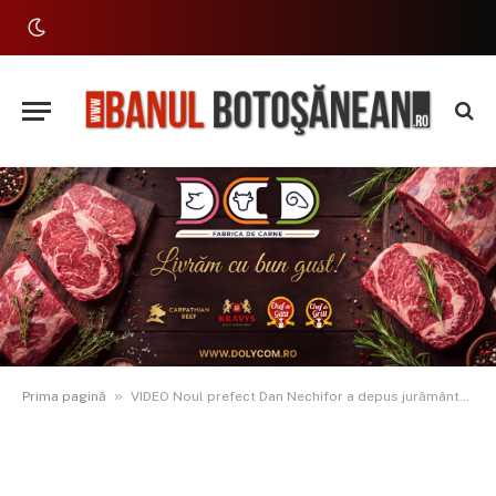
»
Prima pagină
VIDEO Noul prefect Dan Nechifor a depus jurământul în funcție