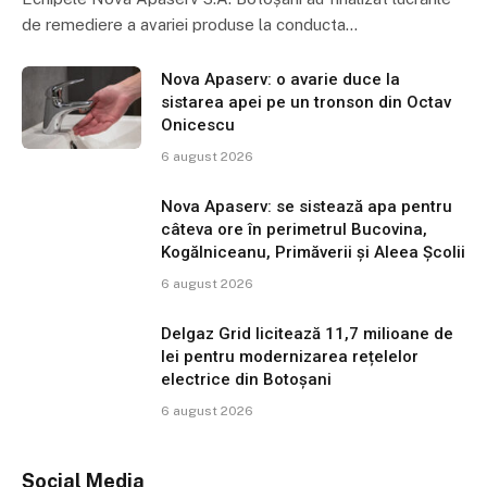
de remediere a avariei produse la conducta…
Nova Apaserv: o avarie duce la
sistarea apei pe un tronson din Octav
Onicescu
6 august 2026
Nova Apaserv: se sistează apa pentru
câteva ore în perimetrul Bucovina,
Kogălniceanu, Primăverii și Aleea Școlii
6 august 2026
Delgaz Grid licitează 11,7 milioane de
lei pentru modernizarea rețelelor
electrice din Botoșani
6 august 2026
Social Media