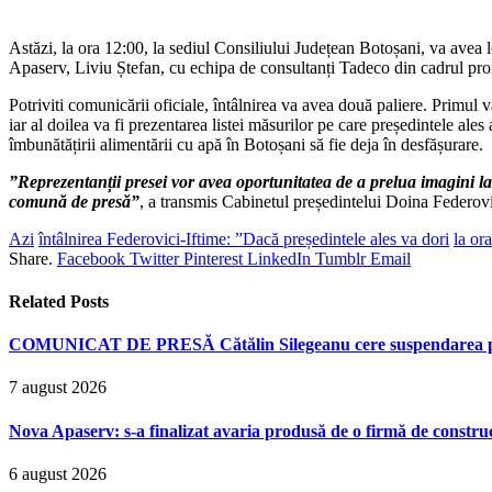
Astăzi, la ora 12:00, la sediul Consiliului Județean Botoșani, va avea
Apaserv, Liviu Ștefan, cu echipa de consultanți Tadeco din cadrul proi
Potriviti comunicării oficiale, întâlnirea va avea două paliere. Primul
iar al doilea va fi prezentarea listei măsurilor pe care președintele ale
îmbunătățirii alimentării cu apă în Botoșani să fie deja în desfășurare.
”
Reprezentanții presei vor avea oportunitatea de a prelua imagini la î
comună de presă
”
, a transmis Cabinetul președintelui Doina Federovi
Azi
întâlnirea Federovici-Iftime: ”Dacă președintele ales va dori
la or
Share.
Facebook
Twitter
Pinterest
LinkedIn
Tumblr
Email
Related
Posts
COMUNICAT DE PRESĂ Cătălin Silegeanu cere suspendarea președ
7 august 2026
Nova Apaserv: s-a finalizat avaria produsă de o firmă de construcț
6 august 2026