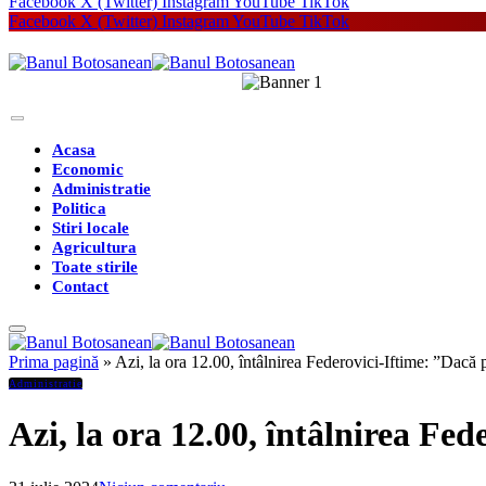
Facebook
X (Twitter)
Instagram
YouTube
TikTok
Facebook
X (Twitter)
Instagram
YouTube
TikTok
Acasa
Economic
Administratie
Politica
Stiri locale
Agricultura
Toate stirile
Contact
Prima pagină
»
Azi, la ora 12.00, întâlnirea Federovici-Iftime: ”Dacă 
Administratie
Azi, la ora 12.00, întâlnirea Fed