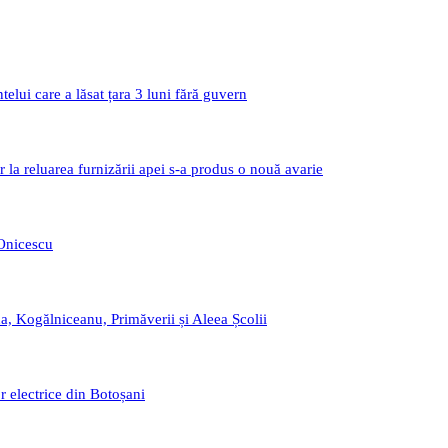
i care a lăsat țara 3 luni fără guvern
r la reluarea furnizării apei s-a produs o nouă avarie
 Onicescu
a, Kogălniceanu, Primăverii și Aleea Școlii
r electrice din Botoșani