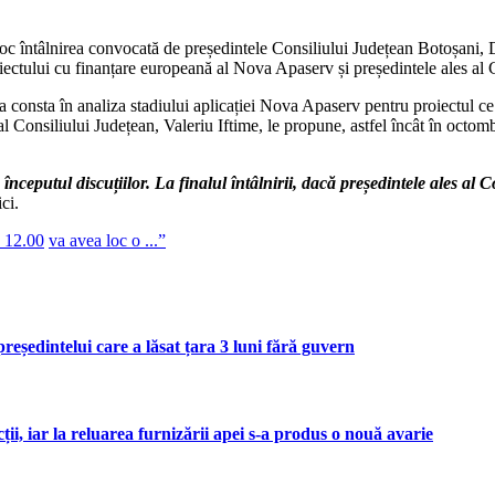
 loc întâlnirea convocată de președintele Consiliului Județean Botoșani,
ectului cu finanțare europeană al Nova Apaserv și președintele ales al C
 va consta în analiza stadiului aplicației Nova Apaserv pentru proiectul 
s al Consiliului Județean, Valeriu Iftime, le propune, astfel încât în octom
nceputul discuțiilor. La finalul întâlnirii, dacă președintele ales al C
ci.
a 12.00
va avea loc o ...”
intelui care a lăsat țara 3 luni fără guvern
ii, iar la reluarea furnizării apei s-a produs o nouă avarie