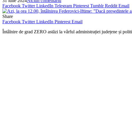
31 iulie 2024
Niciun comentariu
Facebook
Twitter
LinkedIn
Telegram
Pinterest
Tumblr
Reddit
Email
Share
Facebook
Twitter
LinkedIn
Pinterest
Email
Întâlnire de grad ZERO astăzi la vârful administrației județene și politi