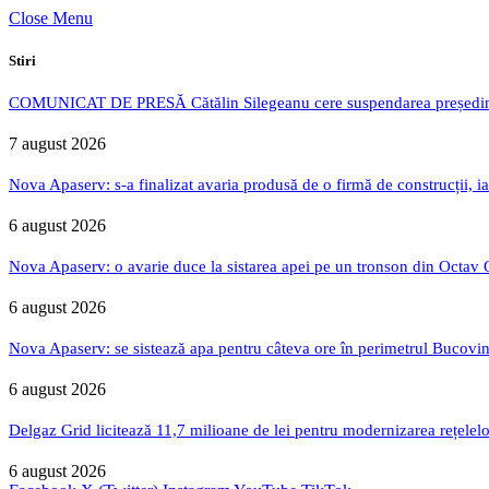
Close Menu
Stiri
COMUNICAT DE PRESĂ Cătălin Silegeanu cere suspendarea președintelu
7 august 2026
Nova Apaserv: s-a finalizat avaria produsă de o firmă de construcții, ia
6 august 2026
Nova Apaserv: o avarie duce la sistarea apei pe un tronson din Octav
6 august 2026
Nova Apaserv: se sistează apa pentru câteva ore în perimetrul Bucovin
6 august 2026
Delgaz Grid licitează 11,7 milioane de lei pentru modernizarea rețelelo
6 august 2026