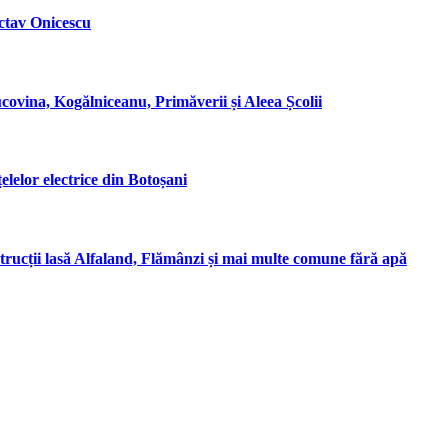
Octav Onicescu
covina, Kogălniceanu, Primăverii și Aleea Școlii
elelor electrice din Botoșani
rucții lasă Alfaland, Flămânzi și mai multe comune fără apă