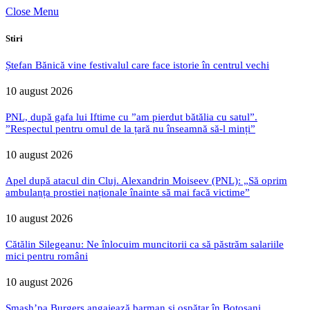
Close Menu
Stiri
Ștefan Bănică vine festivalul care face istorie în centrul vechi
10 august 2026
PNL, după gafa lui Iftime cu ”am pierdut bătălia cu satul”.
”Respectul pentru omul de la țară nu înseamnă să-l minți”
10 august 2026
Apel după atacul din Cluj. Alexandrin Moiseev (PNL): „Să oprim
ambulanța prostiei naționale înainte să mai facă victime”
10 august 2026
Cătălin Silegeanu: Ne înlocuim muncitorii ca să păstrăm salariile
mici pentru români
10 august 2026
Smash’pa Burgers angajează barman și ospătar în Botoșani