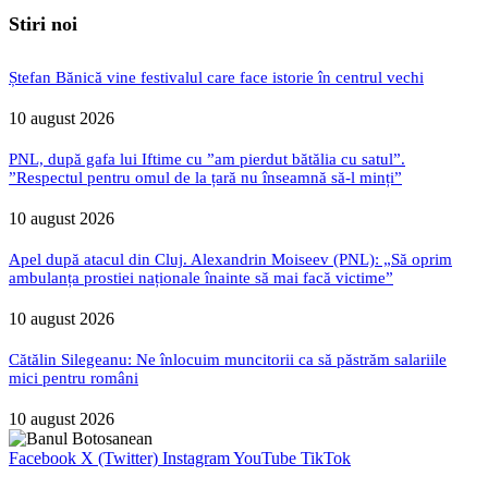
Stiri noi
Ștefan Bănică vine festivalul care face istorie în centrul vechi
10 august 2026
PNL, după gafa lui Iftime cu ”am pierdut bătălia cu satul”.
”Respectul pentru omul de la țară nu înseamnă să-l minți”
10 august 2026
Apel după atacul din Cluj. Alexandrin Moiseev (PNL): „Să oprim
ambulanța prostiei naționale înainte să mai facă victime”
10 august 2026
Cătălin Silegeanu: Ne înlocuim muncitorii ca să păstrăm salariile
mici pentru români
10 august 2026
Facebook
X (Twitter)
Instagram
YouTube
TikTok