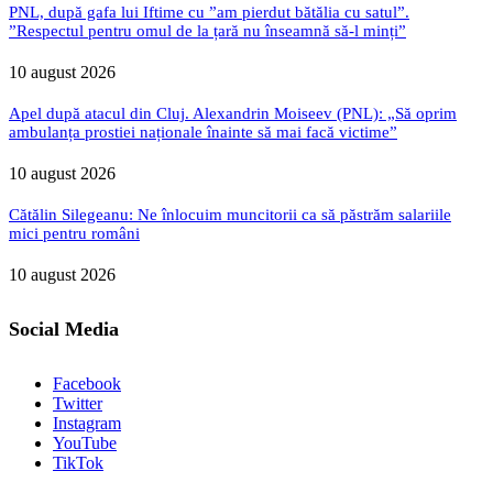
PNL, după gafa lui Iftime cu ”am pierdut bătălia cu satul”.
”Respectul pentru omul de la țară nu înseamnă să-l minți”
10 august 2026
Apel după atacul din Cluj. Alexandrin Moiseev (PNL): „Să oprim
ambulanța prostiei naționale înainte să mai facă victime”
10 august 2026
Cătălin Silegeanu: Ne înlocuim muncitorii ca să păstrăm salariile
mici pentru români
10 august 2026
Social Media
Facebook
Twitter
Instagram
YouTube
TikTok