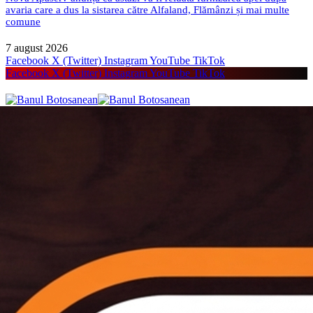
avaria care a dus la sistarea către Alfaland, Flămânzi și mai multe
comune
7 august 2026
Facebook
X (Twitter)
Instagram
YouTube
TikTok
Facebook
X (Twitter)
Instagram
YouTube
TikTok