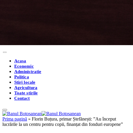
Acasa
Economic
Administratie
Politica
Stiri locale
Agricultura
Toate stirile
Contact
Prima pagină
»
Florin Buțura, primar Ștefănești: ”Au început
lucrările la un centru pentru copii, finanțat din fonduri europene”