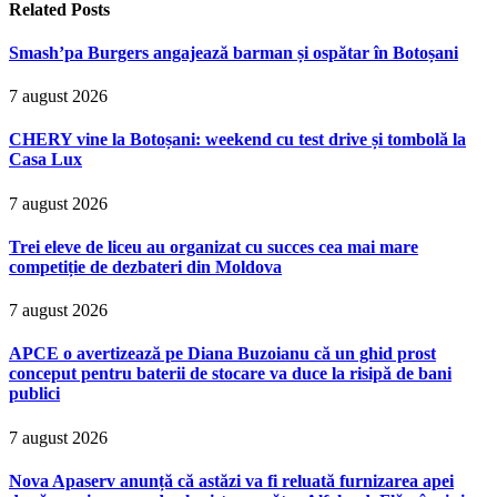
Related
Posts
Smash’pa Burgers angajează barman și ospătar în Botoșani
7 august 2026
CHERY vine la Botoșani: weekend cu test drive și tombolă la
Casa Lux
7 august 2026
Trei eleve de liceu au organizat cu succes cea mai mare
competiție de dezbateri din Moldova
7 august 2026
APCE o avertizează pe Diana Buzoianu că un ghid prost
conceput pentru baterii de stocare va duce la risipă de bani
publici
7 august 2026
Nova Apaserv anunță că astăzi va fi reluată furnizarea apei