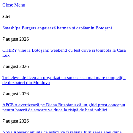
Close Menu
Stiri
Smash’pa Burgers angajează barman și ospătar în Botoșani
7 august 2026
CHERY vine la Botoșani: weekend cu test drive și tombolă la Casa
Lux
7 august 2026
Trei eleve de liceu au organizat cu succes cea mai mare competiție
de dezbateri din Moldova
7 august 2026
APCE o avertizează pe Diana Buzoianu că un ghid prost conceput
pentru baterii de stocare va duce la risipă de bani publici
7 august 2026
Nova Apaserv anunță că astăzi va fi reluată furnizarea apei după