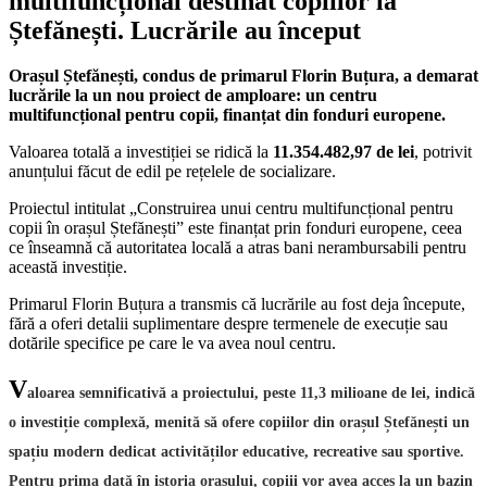
multifuncțional destinat copiilor la
Ștefănești. Lucrările au început
Orașul Ștefănești, condus de primarul Florin Buțura, a demarat
lucrările la un nou proiect de amploare: un centru
multifuncțional pentru copii, finanțat din fonduri europene.
Valoarea totală a investiției se ridică la
11.354.482,97 de lei
, potrivit
anunțului făcut de edil pe rețelele de socializare.
Proiectul intitulat „Construirea unui centru multifuncțional pentru
copii în orașul Ștefănești” este finanțat prin fonduri europene, ceea
ce înseamnă că autoritatea locală a atras bani nerambursabili pentru
această investiție.
Primarul Florin Buțura a transmis că lucrările au fost deja începute,
fără a oferi detalii suplimentare despre termenele de execuție sau
dotările specifice pe care le va avea noul centru.
V
aloarea semnificativă a proiectului, peste 11,3 milioane de lei, indică
o investiție complexă, menită să ofere copiilor din orașul Ștefănești un
spațiu modern dedicat activităților educative, recreative sau sportive.
Pentru prima dată în istoria orașului, copiii vor avea acces la un bazin