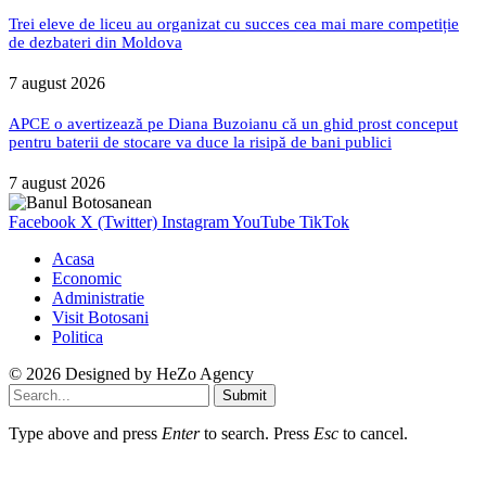
Trei eleve de liceu au organizat cu succes cea mai mare competiție
de dezbateri din Moldova
7 august 2026
APCE o avertizează pe Diana Buzoianu că un ghid prost conceput
pentru baterii de stocare va duce la risipă de bani publici
7 august 2026
Facebook
X (Twitter)
Instagram
YouTube
TikTok
Acasa
Economic
Administratie
Visit Botosani
Politica
© 2026 Designed by
HeZo Agency
Submit
Type above and press
Enter
to search. Press
Esc
to cancel.