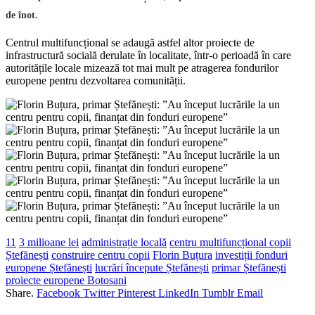
de înot.
Centrul multifuncțional se adaugă astfel altor proiecte de
infrastructură socială derulate în localitate, într-o perioadă în care
autoritățile locale mizează tot mai mult pe atragerea fondurilor
europene pentru dezvoltarea comunității.
11
3 milioane lei
administrație locală
centru multifuncțional copii
Ștefănești
construire centru copii
Florin Buțura
investiții fonduri
europene Ștefănești
lucrări începute Ștefănești
primar Ștefănești
proiecte europene Botosani
Share.
Facebook
Twitter
Pinterest
LinkedIn
Tumblr
Email