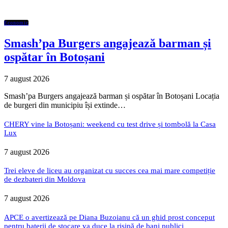
Economic
Smash’pa Burgers angajează barman și
ospătar în Botoșani
7 august 2026
Smash’pa Burgers angajează barman și ospătar în Botoșani Locația
de burgeri din municipiu își extinde…
CHERY vine la Botoșani: weekend cu test drive și tombolă la Casa
Lux
7 august 2026
Trei eleve de liceu au organizat cu succes cea mai mare competiție
de dezbateri din Moldova
7 august 2026
APCE o avertizează pe Diana Buzoianu că un ghid prost conceput
pentru baterii de stocare va duce la risipă de bani publici