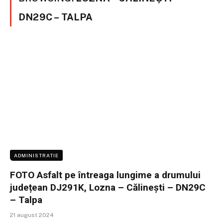
DN29C – TALPA
ADMINISTRATIE
FOTO Asfalt pe întreaga lungime a drumului
județean DJ291K, Lozna – Călinești – DN29C
– Talpa
21 august 2024