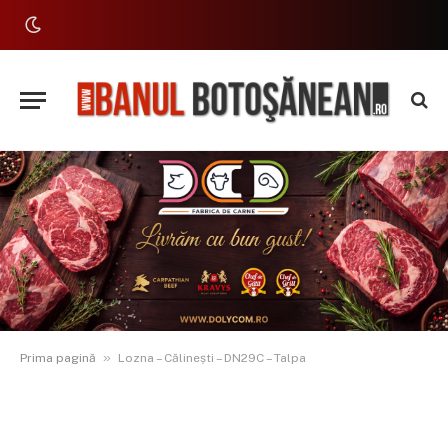
»
Prima pagină
Lozna – Călinești – DN29C – Talpa